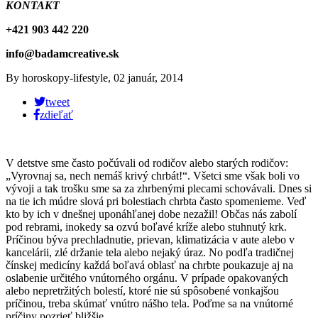
KONTAKT
+421 903 442 220
info@badamcreative.sk
By
horoskopy-lifestyle
,
02 január, 2014
tweet
zdieľať
V detstve sme často počúvali od rodičov alebo starých rodičov:
„Vyrovnaj sa, nech nemáš krivý chrbát!“. Všetci sme však boli vo
vývoji a tak trošku sme sa za zhrbenými plecami schovávali. Dnes si
na tie ich múdre slová pri bolestiach chrbta často spomenieme. Veď
kto by ich v dnešnej uponáhľanej dobe nezažil! Občas nás zabolí
pod rebrami, inokedy sa ozvú boľavé kríže alebo stuhnutý krk.
Príčinou býva prechladnutie, prievan, klimatizácia v aute alebo v
kancelárii, zlé držanie tela alebo nejaký úraz. No podľa tradičnej
čínskej medicíny každá boľavá oblasť na chrbte poukazuje aj na
oslabenie určitého vnútorného orgánu. V prípade opakovaných
alebo nepretržitých bolestí, ktoré nie sú spôsobené vonkajšou
príčinou, treba skúmať vnútro nášho tela. Poďme sa na vnútorné
príčiny pozrieť bližšie.