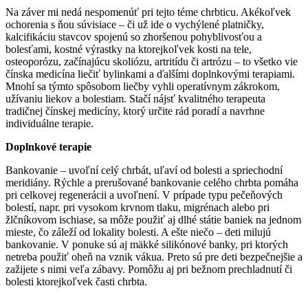
Na záver mi nedá nespomenúť pri tejto téme chrbticu. Akékoľvek
ochorenia s ňou súvisiace – či už ide o vychýlené platničky,
kalcifikáciu stavcov spojenú so zhoršenou pohyblivosťou a
bolesťami, kostné výrastky na ktorejkoľvek kosti na tele,
osteoporózu, začínajúcu skoliózu, artritídu či artrózu – to všetko vie
čínska medicína liečiť bylinkami a ďalšími doplnkovými terapiami.
Mnohí sa týmto spôsobom liečby vyhli operatívnym zákrokom,
užívaniu liekov a bolestiam. Stačí nájsť kvalitného terapeuta
tradičnej čínskej medicíny, ktorý určite rád poradí a navrhne
individuálne terapie.
Doplnkové terapie
Bankovanie – uvoľní celý chrbát, uľaví od bolesti a spriechodní
meridiány. Rýchle a prerušované bankovanie celého chrbta pomáha
pri celkovej regenerácii a uvoľnení. V prípade typu pečeňových
bolestí, napr. pri vysokom krvnom tlaku, migrénach alebo pri
žlčníkovom ischiase, sa môže použiť aj dlhé státie baniek na jednom
mieste, čo záleží od lokality bolesti. A ešte niečo – deti milujú
bankovanie. V ponuke sú aj mäkké silikónové banky, pri ktorých
netreba použiť oheň na vznik vákua. Preto sú pre deti bezpečnejšie a
zažijete s nimi veľa zábavy. Pomôžu aj pri bežnom prechladnutí či
bolesti ktorejkoľvek časti chrbta.