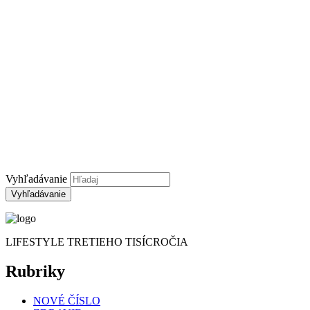
Tajomstvo kresťanskej mystiky
Čítanie osudu z knižnice palmových listov
zen
HOROSKOPY
astrológia
ČÍNSKE HOROSKOPY LÁSKY NA
ROK 2022
ČÍNSKA ASTROLÓGIA
Inzercia
Kontakt
Partneri
Vyhľadávanie
LIFESTYLE TRETIEHO TISÍCROČIA
Rubriky
NOVÉ ČÍSLO