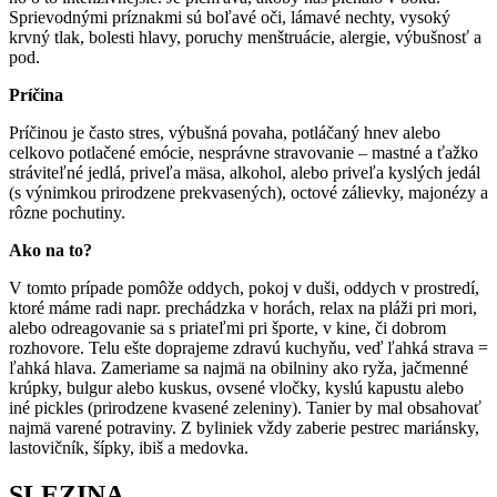
Sprievodnými príznakmi sú boľavé oči, lámavé nechty, vysoký
krvný tlak, bolesti hlavy, poruchy menštruácie, alergie, výbušnosť a
pod.
Príčina
Príčinou je často stres, výbušná povaha, potláčaný hnev alebo
celkovo potlačené emócie, nesprávne stravovanie – mastné a ťažko
stráviteľné jedlá, priveľa mäsa, alkohol, alebo priveľa kyslých jedál
(s výnimkou prirodzene prekvasených), octové zálievky, majonézy a
rôzne pochutiny.
Ako na to?
V tomto prípade pomôže oddych, pokoj v duši, oddych v prostredí,
ktoré máme radi napr. prechádzka v horách, relax na pláži pri mori,
alebo odreagovanie sa s priateľmi pri športe, v kine, či dobrom
rozhovore. Telu ešte doprajeme zdravú kuchyňu, veď ľahká strava =
ľahká hlava. Zameriame sa najmä na obilniny ako ryža, jačmenné
krúpky, bulgur alebo kuskus, ovsené vločky, kyslú kapustu alebo
iné pickles (prirodzene kvasené zeleniny). Tanier by mal obsahovať
najmä varené potraviny. Z byliniek vždy zaberie pestrec mariánsky,
lastovičník, šípky, ibiš a medovka.
SLEZINA