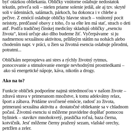
byť otázkou obliekania. Obličky vnútorne oslabuje nedostatok
tekutín, priveľa soli – nielen priame solenie jedál, ale aj tzv. skryté
soli v údeninách, salámach, párkoch, ba dokonca i v chlebe a
pečive. Z emócií oslabuje obličky hlavne strach – vnútorný pocit
neistoty, predčasné obavy z toho, čo sa ešte len má stať, strach o deti
atď. Podľa tradičnej čínskej medicíny skladujú obličky „esenciu
života“, ktorá určuje ako dlho budeme žiť. Vyčerpávame si ju
nadmernou sexuálnou aktivitou, prílišným státím na nohách alebo
chodením napr. v práci, u žien sa životná esencia oslabuje pôrodmi,
potratmi...
Obličkám neprospieva ani stres a rýchly životný rytmus,
ponocovanie a stimulovanie energie nevhodnými prostriedkami –
ako sú energetické nápoje, káva, nikotín a drogy.
Ako na to?
Funkcie obličiek podporíme najmä striedmosťou v našom živote –
zdravá strava v primeranom množstve, k tomu adekvátny relax,
šport a zábava. Pridáme uvoľnené emócie, radosť zo života,
primeranú sexuálna aktivitu a dostatočné obliekanie sa v chladnom
počasí. Životnú esenciu si môžeme pravidelne dopĺňať pomocou
byliniek – stavikrv mnohokvetý, praslička roľná, baza čierna,
kotvičník. Jesť môžeme čierny pražený sezam, vlašské orechy,
petržlen a zeler.