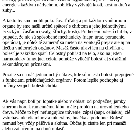
energie s každým nádychom, obličky vyživujú kosti, kostnú dreň a
zuby...
A takto by sme mohli pokračovať ďalej a pri každom vnútornom
orgáne by sme našli určitú spätosť s chrbtom a jeho jednotlivými
fyzickými časťami (svaly, šľachy, kosti). Pri liečení bolestí chrbta, v
prípade, že nie sú spôsobené mechanicky (napr. úraz, poranenie,
operácia), je dôležité zamerať sa nielen na vonkajší prejav ale aj na
liečbu vnútorných orgánov. Masáž často uľaví len na chvíľku a
bolesť je zakrátko späť. Celostný pohľad na telo, ako na jeden
harmonicky fungujúci celok, pomôže vyliečiť bolesť aj s ďalšími
sekundárnymi príznakmi.
Pozrite sa na náš jednoduchý nákres, kde sú miesta bolesti prepojené
s funkciami prislúchajúcich orgánov. Potom lepšie pochopíte aj
príčiny svojich bolestí chrbta.
Ak vás napr. bolí pri lopatke alebo v oblasti od podpažnej jamky
smerom hore k ramennému kĺbu, máte problém na úrovni tenkého
čreva. Môže to byť nefungujúce trávenie, zápal (napr. celiakia), zlé
vstrebávanie vitamínov a minerálov, hnačka a podobne. Bolesť
nemusí byť vždy pálčivá a akútna. Občas ju zistíte len pri masáži
alebo zatlačením na danú oblasť.