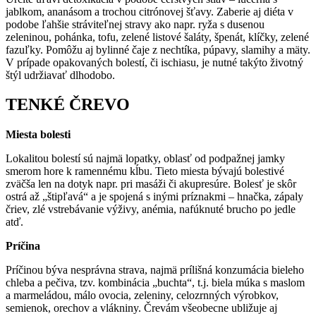
jablkom, ananásom a trochou citrónovej šťavy. Zaberie aj diéta v
podobe ľahšie stráviteľnej stravy ako napr. ryža s dusenou
zeleninou, pohánka, tofu, zelené listové šaláty, špenát, klíčky, zelené
fazuľky. Pomôžu aj bylinné čaje z nechtíka, púpavy, slamihy a mäty.
V prípade opakovaných bolestí, či ischiasu, je nutné takýto životný
štýl udržiavať dlhodobo.
TENKÉ ČREVO
Miesta bolesti
Lokalitou bolestí sú najmä lopatky, oblasť od podpažnej jamky
smerom hore k ramennému kĺbu. Tieto miesta bývajú bolestivé
zväčša len na dotyk napr. pri masáži či akupresúre. Bolesť je skôr
ostrá až „štipľavá“ a je spojená s inými príznakmi – hnačka, zápaly
čriev, zlé vstrebávanie výživy, anémia, nafúknuté brucho po jedle
atď.
Príčina
Príčinou býva nesprávna strava, najmä prílišná konzumácia bieleho
chleba a pečiva, tzv. kombinácia „buchta“, t.j. biela múka s maslom
a marmeládou, málo ovocia, zeleniny, celozrnných výrobkov,
semienok, orechov a vlákniny. Črevám všeobecne ubližuje aj