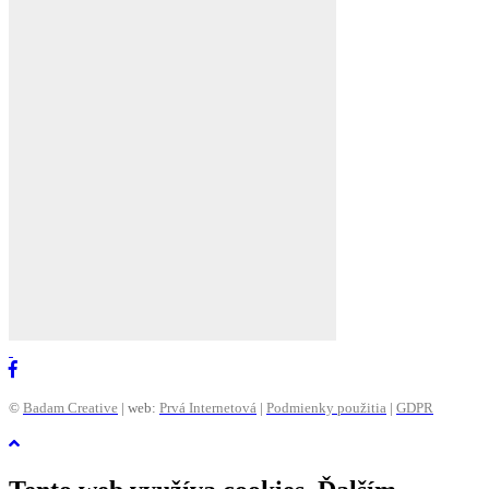
©
Badam Creative
| web:
Prvá Internetová
|
Podmienky použitia
|
GDPR