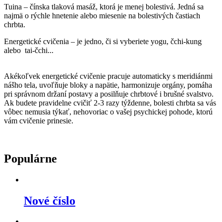
Tuina – čínska tlaková masáž, ktorá je menej bolestivá. Jedná sa
najmä o rýchle hnetenie alebo miesenie na bolestivých častiach
chrbta.
Energetické cvičenia – je jedno, či si vyberiete yogu, čchi-kung
alebo tai-čchi...
Akékoľvek energetické cvičenie pracuje automaticky s meridiánmi
nášho tela, uvoľňuje bloky a napätie, harmonizuje orgány, pomáha
pri správnom držaní postavy a posilňuje chrbtové i brušné svalstvo.
Ak budete pravidelne cvičiť 2-3 razy týždenne, bolesti chrbta sa vás
vôbec nemusia týkať, nehovoriac o vašej psychickej pohode, ktorú
vám cvičenie prinesie.
Populárne
Nové číslo