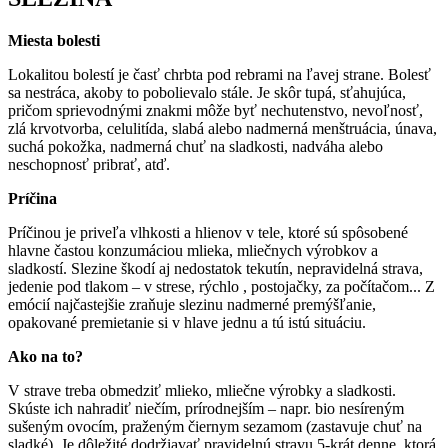
Miesta bolesti
Lokalitou bolestí je časť chrbta pod rebrami na ľavej strane. Bolesť
sa nestráca, akoby to pobolievalo stále. Je skôr tupá, sťahujúca,
pričom sprievodnými znakmi môže byť nechutenstvo, nevoľnosť,
zlá krvotvorba, celulitída, slabá alebo nadmerná menštruácia, únava,
suchá pokožka, nadmerná chuť na sladkosti, nadváha alebo
neschopnosť pribrať, atď.
Príčina
Príčinou je priveľa vlhkosti a hlienov v tele, ktoré sú spôsobené
hlavne častou konzumáciou mlieka, mliečnych výrobkov a
sladkostí. Slezine škodí aj nedostatok tekutín, nepravidelná strava,
jedenie pod tlakom – v strese, rýchlo , postojačky, za počítačom... Z
emócií najčastejšie zraňuje slezinu nadmerné premýšľanie,
opakované premietanie si v hlave jednu a tú istú situáciu.
Ako na to?
V strave treba obmedziť mlieko, mliečne výrobky a sladkosti.
Skúste ich nahradiť niečím, prírodnejším – napr. bio nesíreným
sušeným ovocím, praženým čiernym sezamom (zastavuje chuť na
sladké). Je dôležité dodržiavať pravidelnú stravu 5-krát denne, ktorá