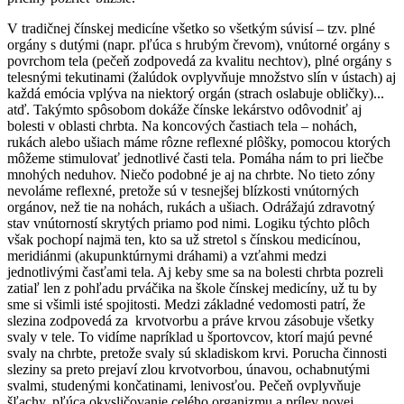
V tradičnej čínskej medicíne všetko so všetkým súvisí – tzv. plné
orgány s dutými (napr. pľúca s hrubým črevom), vnútorné orgány s
povrchom tela (pečeň zodpovedá za kvalitu nechtov), plné orgány s
telesnými tekutinami (žalúdok ovplyvňuje množstvo slín v ústach) aj
každá emócia vplýva na niektorý orgán (strach oslabuje obličky)...
atď. Takýmto spôsobom dokáže čínske lekárstvo odôvodniť aj
bolesti v oblasti chrbta. Na koncových častiach tela – nohách,
rukách alebo ušiach máme rôzne reflexné plôšky, pomocou ktorých
môžeme stimulovať jednotlivé časti tela. Pomáha nám to pri liečbe
mnohých neduhov. Niečo podobné je aj na chrbte. No tieto zóny
nevoláme reflexné, pretože sú v tesnejšej blízkosti vnútorných
orgánov, než tie na nohách, rukách a ušiach. Odrážajú zdravotný
stav vnútorností skrytých priamo pod nimi. Logiku týchto plôch
však pochopí najmä ten, kto sa už stretol s čínskou medicínou,
meridiánmi (akupunktúrnymi dráhami) a vzťahmi medzi
jednotlivými časťami tela. Aj keby sme sa na bolesti chrbta pozreli
zatiaľ len z pohľadu prváčika na škole čínskej medicíny, už tu by
sme si všimli isté spojitosti. Medzi základné vedomosti patrí, že
slezina zodpovedá za krvotvorbu a práve krvou zásobuje všetky
svaly v tele. To vidíme napríklad u športovcov, ktorí majú pevné
svaly na chrbte, pretože svaly sú skladiskom krvi. Porucha činnosti
sleziny sa preto prejaví zlou krvotvorbou, únavou, ochabnutými
svalmi, studenými končatinami, lenivosťou. Pečeň ovplyvňuje
šľachy, pľúca okysličovanie celého organizmu a prílev novej