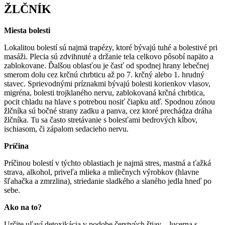
ŽLČNÍK
Miesta bolesti
Lokalitou bolestí sú najmä trapézy, ktoré bývajú tuhé a bolestivé pri
masáži. Plecia sú zdvihnuté a držanie tela celkovo pôsobí napäto a
zablokovane. Ďalšou oblasťou je časť od spodnej hrany lebečnej
smerom dolu cez krčnú chrbticu až po 7. krčný alebo 1. hrudný
stavec. Sprievodnými príznakmi bývajú bolesti korienkov vlasov,
migréna, bolesti trojklaného nervu, zablokovaná krčná chrbtica,
pocit chladu na hlave s potrebou nosiť čiapku atď. Spodnou zónou
žlčníka sú bočné strany zadku a panva, cez ktoré prechádza dráha
žlčníka. Tu sa často stretávanie s bolesťami bedrových kĺbov,
ischiasom, či zápalom sedacieho nervu.
Príčina
Príčinou bolestí v týchto oblastiach je najmä stres, mastná a ťažká
strava, alkohol, priveľa mlieka a mliečnych výrobkov (hlavne
šľahačka a zmrzlina), striedanie sladkého a slaného jedla hneď po
sebe.
Ako na to?
Určite uľaví detoxikácia v podobe čerstvých štiav – lucerna s