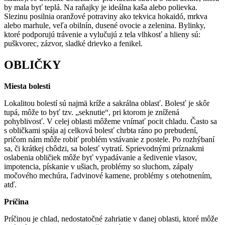
by mala byť teplá. Na raňajky je ideálna kaša alebo polievka.
Slezinu posilnia oranžové potraviny ako tekvica hokaidó, mrkva
alebo marhule, veľa obilnín, dusené ovocie a zelenina. Bylinky,
ktoré podporujú trávenie a vylučujú z tela vlhkosť a hlieny sú:
puškvorec, zázvor, sladké drievko a fenikel.
OBLIČKY
Miesta bolesti
Lokalitou bolestí sú najmä kríže a sakrálna oblasť. Bolesť je skôr
tupá, môže to byť tzv. „seknutie“, pri ktorom je znížená
pohyblivosť. V celej oblasti môžeme vnímať pocit chladu. Často sa
s obličkami spája aj celková bolesť chrbta ráno po prebudení,
pričom nám môže robiť problém vstávanie z postele. Po rozhýbaní
sa, či krátkej chôdzi, sa bolesť vytratí. Sprievodnými príznakmi
oslabenia obličiek môže byť vypadávanie a šedivenie vlasov,
impotencia, pískanie v ušiach, problémy so sluchom, zápaly
močového mechúra, ľadvinové kamene, problémy s otehotnením,
atď.
Príčina
Príčinou je chlad, nedostatočné zahriatie v danej oblasti, ktoré môže