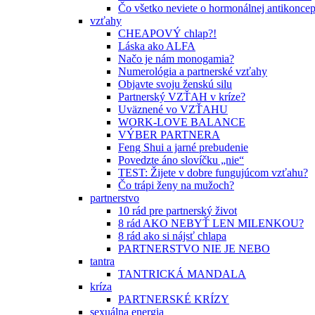
Čo všetko neviete o hormonálnej antikoncep
vzťahy
CHEAPOVÝ chlap?!
Láska ako ALFA
Načo je nám monogamia?
Numerológia a partnerské vzťahy
Objavte svoju ženskú silu
Partnerský VZŤAH v kríze?
Uväznené vo VZŤAHU
WORK-LOVE BALANCE
VÝBER PARTNERA
Feng Shui a jarné prebudenie
Povedzte áno slovíčku „nie“
TEST: Žijete v dobre fungujúcom vzťahu?
Čo trápi ženy na mužoch?
partnerstvo
10 rád pre partnerský život
8 rád AKO NEBYŤ LEN MILENKOU?
8 rád ako si nájsť chlapa
PARTNERSTVO NIE JE NEBO
tantra
TANTRICKÁ MANDALA
kríza
PARTNERSKÉ KRÍZY
sexuálna energia