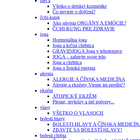
dieťa
Všetko o detskej kozmetike
Čo neviete o dojčení?
čchi-kung
Ako súvisia ORGÁNY A EMÓCIE?
ČCHI-KUNG PRE ZDRAVIE
joga
Hormonálna joga
Joga a krčná chrbtica
GRAVIDJOGA Joga v tehotenstve
JOGA – zahrejte svoje telo
Joga a chrbtica
Joga a ženská energia
alergia
ALERGIE A ČÍNSKA MEDICÍNA
Alergie a ekzémy Vieme im predísť?
ekzém
ATOPICKÝ EKZÉM
Plesne, mykózy a iné potvory...
vlasy
VŠETKO O VLASOCH
bolesti hlavy
BOLESTI HLAVY A ČÍNSKA MEDICÍN
ZBAVTE SA BOLESTÍ HLAVY!
bolesti chrbta