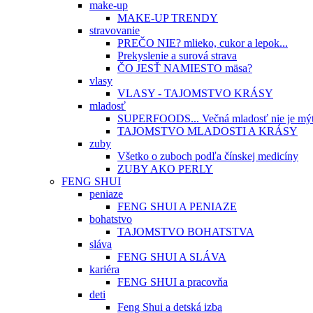
make-up
MAKE-UP TRENDY
stravovanie
PREČO NIE? mlieko, cukor a lepok...
Prekyslenie a surová strava
ČO JESŤ NAMIESTO mäsa?
vlasy
VLASY - TAJOMSTVO KRÁSY
mladosť
SUPERFOODS... Večná mladosť nie je mý
TAJOMSTVO MLADOSTI A KRÁSY
zuby
Všetko o zuboch podľa čínskej medicíny
ZUBY AKO PERLY
FENG SHUI
peniaze
FENG SHUI A PENIAZE
bohatstvo
TAJOMSTVO BOHATSTVA
sláva
FENG SHUI A SLÁVA
kariéra
FENG SHUI a pracovňa
deti
Feng Shui a detská izba