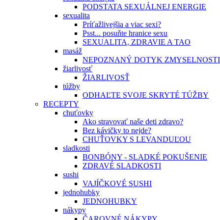
PODSTATA SEXUÁLNEJ ENERGIE
sexualita
Príťažlivejšia a viac sexi?
Psst... posuňte hranice sexu
SEXUALITA, ZDRAVIE A TAO
masáž
NEPOZNANÝ DOTYK ZMYSELNOSTI
žiarlivosť
ŽIARLIVOSŤ
túžby
ODHAĽTE SVOJE SKRYTÉ TÚŽBY
RECEPTY
chuťovky
Ako stravovať naše deti zdravo?
Bez kávičky to nejde?
CHUŤOVKY S LEVANDUĽOU
sladkosti
BONBÓNY - SLADKÉ POKUŠENIE
ZDRAVÉ SLADKOSTI
sushi
VAJÍČKOVÉ SUSHI
jednohubky
JEDNOHUBKY
nákypy
ČAROVNÉ NÁKYPY