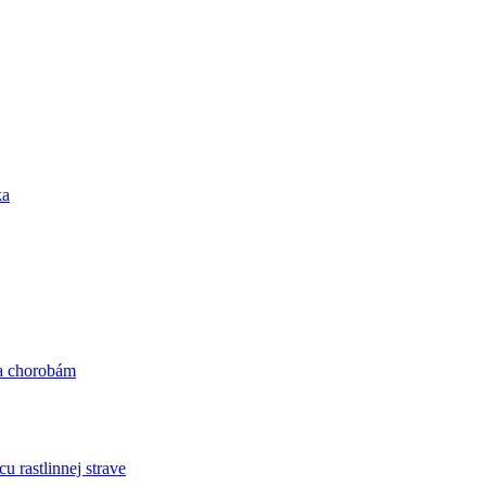
ka
 a chorobám
astlinnej strave