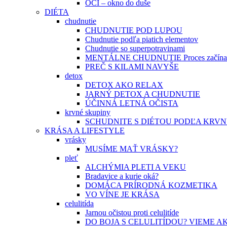
OČI – okno do duše
DIÉTA
chudnutie
CHUDNUTIE POD LUPOU
Chudnutie podľa piatich elementov
Chudnutie so superpotravinami
MENTÁLNE CHUDNUTIE Proces začína v
PREČ S KILAMI NAVYŠE
detox
DETOX AKO RELAX
JARNÝ DETOX A CHUDNUTIE
ÚČINNÁ LETNÁ OČISTA
krvné skupiny
SCHUDNITE S DIÉTOU PODĽA KRV
KRÁSA A LIFESTYLE
vrásky
MUSÍME MAŤ VRÁSKY?
pleť
ALCHÝMIA PLETI A VEKU
Bradavice a kurie oká?
DOMÁCA PRÍRODNÁ KOZMETIKA
VO VÍNE JE KRÁSA
celulitída
Jarnou očistou proti celulitíde
DO BOJA S CELULITÍDOU? VIEME A