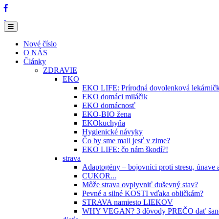
Nové číslo
O NÁS
Články
ZDRAVIE
EKO
EKO LIFE: Prírodná dovolenková lekárnič
EKO domáci miláčik
EKO domácnosť
EKO-BIO žena
EKOkuchyňa
Hygienické návyky
Čo by sme mali jesť v zime?
EKO LIFE: čo nám škodí?!
strava
Adaptogény – bojovníci proti stresu, únave
CUKOR...
Môže strava ovplyvniť duševný stav?
Pevné a silné KOSTI vďaka obličkám?
STRAVA namiesto LIEKOV
WHY VEGAN? 3 dôvody PREČO dať šancu r