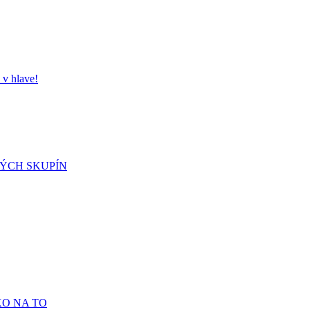
 hlave!
NÝCH SKUPÍN
KO NA TO