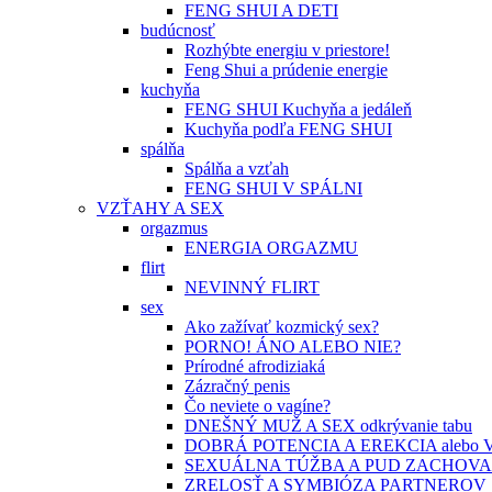
FENG SHUI A DETI
budúcnosť
Rozhýbte energiu v priestore!
Feng Shui a prúdenie energie
kuchyňa
FENG SHUI Kuchyňa a jedáleň
Kuchyňa podľa FENG SHUI
spálňa
Spálňa a vzťah
FENG SHUI V SPÁLNI
VZŤAHY A SEX
orgazmus
ENERGIA ORGAZMU
flirt
NEVINNÝ FLIRT
sex
Ako zažívať kozmický sex?
PORNO! ÁNO ALEBO NIE?
Prírodné afrodiziaká
Zázračný penis
Čo neviete o vagíne?
DNEŠNÝ MUŽ A SEX odkrývanie tabu
DOBRÁ POTENCIA A EREKCIA alebo
SEXUÁLNA TÚŽBA A PUD ZACHOV
ZRELOSŤ A SYMBIÓZA PARTNEROV