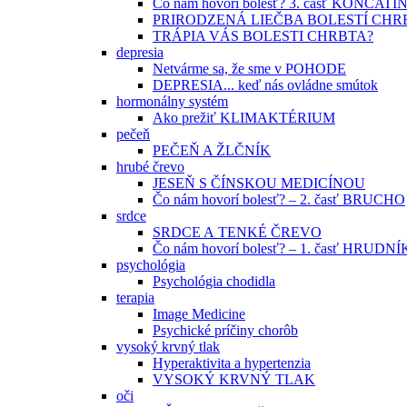
Čo nám hovorí bolesť? 3. časť KONČAT
PRIRODZENÁ LIEČBA BOLESTÍ CHR
TRÁPIA VÁS BOLESTI CHRBTA?
depresia
Netvárme sa, že sme v POHODE
DEPRESIA... keď nás ovládne smútok
hormonálny systém
Ako prežiť KLIMAKTÉRIUM
pečeň
PEČEŇ A ŽLČNÍK
hrubé črevo
JESEŇ S ČÍNSKOU MEDICÍNOU
Čo nám hovorí bolesť? – 2. časť BRUCHO
srdce
SRDCE A TENKÉ ČREVO
Čo nám hovorí bolesť? – 1. časť HRUDNÍ
psychológia
Psychológia chodidla
terapia
Image Medicine
Psychické príčiny chorôb
vysoký krvný tlak
Hyperaktivita a hypertenzia
VYSOKÝ KRVNÝ TLAK
oči