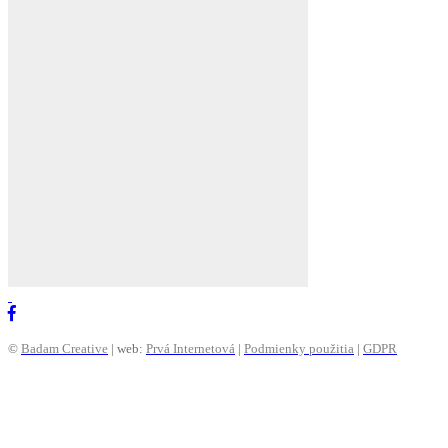
©
Badam Creative
| web:
Prvá Internetová
|
Podmienky použitia
|
GDPR