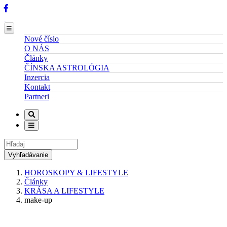
Nové číslo
O NÁS
Články
ČÍNSKA ASTROLÓGIA
Inzercia
Kontakt
Partneri
Vyhľadávanie
HOROSKOPY & LIFESTYLE
Články
Breadcrumb
KRÁSA A LIFESTYLE
make-up