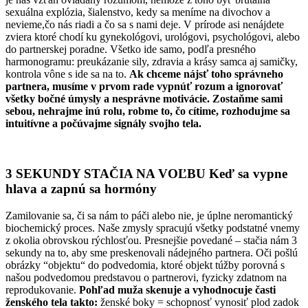
sexuálna explózia, šialenstvo, kedy sa meníme na divochov a
nevieme,čo nás riadi a čo sa s nami deje. V prírode asi nenájdete
zviera ktoré chodí ku gynekológovi, urológovi, psychológovi, alebo
do partnerskej poradne. Všetko ide samo, podľa presného
harmonogramu: preukázanie sily, zdravia a krásy samca aj samičky,
kontrola vône s ide sa na to.
Ak chceme nájsť toho správneho
partnera, musíme v prvom rade vypnúť rozum a ignorovať
všetky bočné úmysly a nesprávne motivácie. Zostaňme sami
sebou, nehrajme inú rolu, robme to, čo cítime, rozhodujme sa
intuitívne a počúvajme signály svojho tela.
3 SEKUNDY STAČIA NA VOĽBU Keď sa vypne
hlava a zapnú sa hormóny
Zamilovanie sa, či sa nám to páči alebo nie, je úplne neromantický
biochemický proces. Naše zmysly spracujú všetky podstatné vnemy
z okolia obrovskou rýchlosťou. Presnejšie povedané – stačia nám 3
sekundy na to, aby sme preskenovali nádejného partnera. Oči pošlú
obrázky “objektu“ do podvedomia, ktoré objekt túžby porovná s
našou podvedomou predstavou o partnerovi, fyzicky zdatnom na
reprodukovanie.
Pohľad muža skenuje a vyhodnocuje časti
ženského tela takto:
ženské boky = schopnosť vynosiť plod zadok