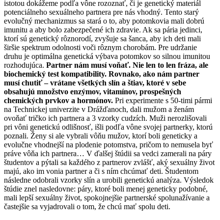
istotou dokážeme podľa vône rozoznať, či je genetický materiál
potenciálneho sexuálneho partnera pre nás vhodný. Tento starý
evolučný mechanizmus sa stará o to, aby potomkovia mali dobrú
imunitu a aby bolo zabezpečené ich zdravie. Ak sa pária jedinci,
ktorí sú genetický rôznorodí, zvyšuje sa šanca, aby ich deti mali
širšie spektrum odolnosti voči rôznym chorobám. Pre udržanie
druhu je optimálna genetická výbava potomkov so silnou imunitou
rozhodujúca.
Partner nám musí voňať. Nie len to len fráza, ale
biochemický test kompatibility. Rovnako, ako nám partner
musí chutiť – vrátane všetkých slín a štiav, ktoré v sebe
obsahujú množstvo enzýmov, vitamínov, prospešných
chemických prvkov a hormónov.
Pri experimente s 50-timi pármi
na Technickej univerzite v Drážďanoch, dali mužom a ženám
ovoňať tričko ich partnera a 3 vzorky cudzích. Muži nerozlišovali
pri vôni genetickú odlišnosť, išli podľa vône svojej partnerky, ktorú
poznali. Ženy si ale vybrali vôňu mužov, ktorí boli geneticky a
evolučne vhodnejší na plodenie potomstva, pričom to nemusela byť
práve vôňa ich partnera… V ďalšej štúdii sa vedci zamerali na páry
študentov a pýtali sa každého z partnerov zvlášť, aký sexuálny život
majú, ako im vonia partner a či s ním chcúmať deti. Študentom
následne odobrali vzorky slín a urobili genetickú analýza. Výsledok
štúdie znel nasledovne: páry, ktoré boli menej geneticky podobné,
mali lepší sexuálny život, spokojnejšie partnerské spolunažívanie a
častejšie sa vyjadrovali o tom, že chcú mať spolu deti.