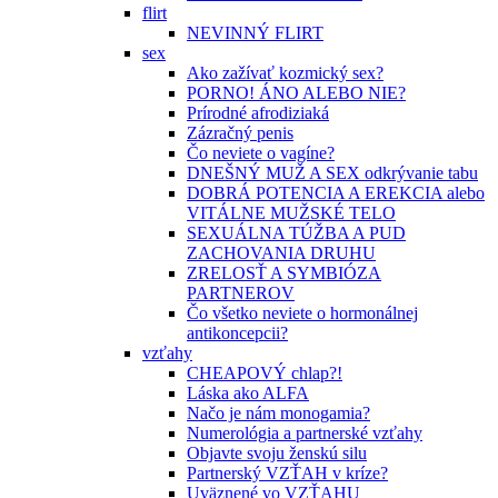
flirt
NEVINNÝ FLIRT
sex
Ako zažívať kozmický sex?
PORNO! ÁNO ALEBO NIE?
Prírodné afrodiziaká
Zázračný penis
Čo neviete o vagíne?
DNEŠNÝ MUŽ A SEX odkrývanie tabu
DOBRÁ POTENCIA A EREKCIA alebo
VITÁLNE MUŽSKÉ TELO
SEXUÁLNA TÚŽBA A PUD
ZACHOVANIA DRUHU
ZRELOSŤ A SYMBIÓZA
PARTNEROV
Čo všetko neviete o hormonálnej
antikoncepcii?
vzťahy
CHEAPOVÝ chlap?!
Láska ako ALFA
Načo je nám monogamia?
Numerológia a partnerské vzťahy
Objavte svoju ženskú silu
Partnerský VZŤAH v kríze?
Uväznené vo VZŤAHU