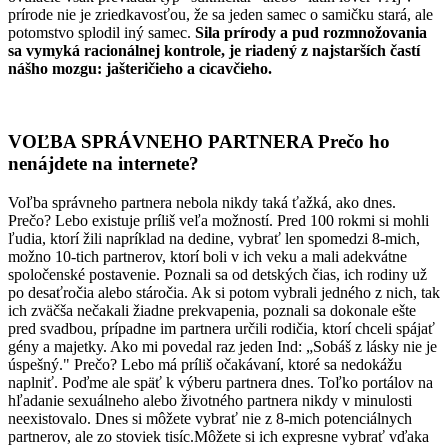
prírode nie je zriedkavosťou, že sa jeden samec o samičku stará, ale
potomstvo splodil iný samec.
Sila prírody a pud rozmnožovania
sa vymyká racionálnej kontrole, je riadený z najstarších častí
nášho mozgu: jašteričieho a cicavčieho.
VOĽBA SPRÁVNEHO PARTNERA Prečo ho
nenájdete na internete?
Voľba správneho partnera nebola nikdy taká ťažká, ako dnes.
Prečo? Lebo existuje príliš veľa možností. Pred 100 rokmi si mohli
ľudia, ktorí žili napríklad na dedine, vybrať len spomedzi 8-mich,
možno 10-tich partnerov, ktorí boli v ich veku a mali adekvátne
spoločenské postavenie. Poznali sa od detských čias, ich rodiny už
po desaťročia alebo stáročia. Ak si potom vybrali jedného z nich, tak
ich zväčša nečakali žiadne prekvapenia, poznali sa dokonale ešte
pred svadbou, prípadne im partnera určili rodičia, ktorí chceli spájať
gény a majetky. Ako mi povedal raz jeden Ind: „Sobáš z lásky nie je
úspešný." Prečo? Lebo má príliš očakávaní, ktoré sa nedokážu
naplniť. Poďme ale späť k výberu partnera dnes. Toľko portálov na
hľadanie sexuálneho alebo životného partnera nikdy v minulosti
neexistovalo. Dnes si môžete vybrať nie z 8-mich potenciálnych
partnerov, ale zo stoviek tisíc.Môžete si ich expresne vybrať vďaka