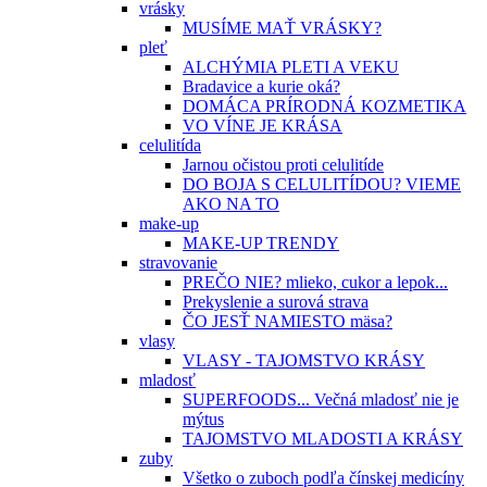
vrásky
MUSÍME MAŤ VRÁSKY?
pleť
ALCHÝMIA PLETI A VEKU
Bradavice a kurie oká?
DOMÁCA PRÍRODNÁ KOZMETIKA
VO VÍNE JE KRÁSA
celulitída
Jarnou očistou proti celulitíde
DO BOJA S CELULITÍDOU? VIEME
AKO NA TO
make-up
MAKE-UP TRENDY
stravovanie
PREČO NIE? mlieko, cukor a lepok...
Prekyslenie a surová strava
ČO JESŤ NAMIESTO mäsa?
vlasy
VLASY - TAJOMSTVO KRÁSY
mladosť
SUPERFOODS... Večná mladosť nie je
mýtus
TAJOMSTVO MLADOSTI A KRÁSY
zuby
Všetko o zuboch podľa čínskej medicíny