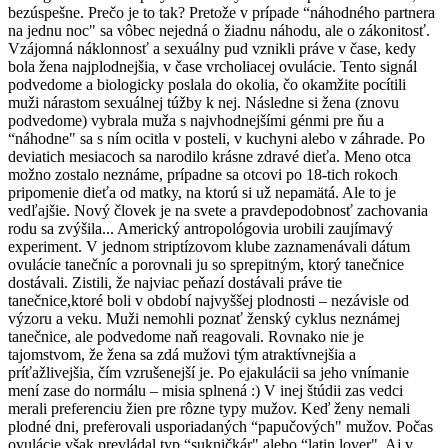
bezúspešne. Prečo je to tak? Pretože v prípade “náhodného partnera
na jednu noc" sa vôbec nejedná o žiadnu náhodu, ale o zákonitosť.
Vzájomná náklonnosť a sexuálny pud vznikli práve v čase, kedy
bola žena najplodnejšia, v čase vrcholiacej ovulácie. Tento signál
podvedome a biologicky poslala do okolia, čo okamžite pocítili
muži nárastom sexuálnej túžby k nej. Následne si žena (znovu
podvedome) vybrala muža s najvhodnejšími génmi pre ňu a
“náhodne" sa s ním ocitla v posteli, v kuchyni alebo v záhrade. Po
deviatich mesiacoch sa narodilo krásne zdravé dieťa. Meno otca
možno zostalo neznáme, prípadne sa otcovi po 18-tich rokoch
pripomenie dieťa od matky, na ktorú si už nepamätá. Ale to je
vedľajšie. Nový človek je na svete a pravdepodobnosť zachovania
rodu sa zvýšila... Americký antropológovia urobili zaujímavý
experiment. V jednom striptízovom klube zaznamenávali dátum
ovulácie tanečníc a porovnali ju so sprepitným, ktorý tanečnice
dostávali. Zistili, že najviac peňazí dostávali práve tie
tanečnice,ktoré boli v období najvyššej plodnosti – nezávisle od
výzoru a veku. Muži nemohli poznať ženský cyklus neznámej
tanečnice, ale podvedome naň reagovali. Rovnako nie je
tajomstvom, že žena sa zdá mužovi tým atraktívnejšia a
príťažlivejšia, čím vzrušenejší je. Po ejakulácii sa jeho vnímanie
mení zase do normálu – misia splnená :) V inej štúdii zas vedci
merali preferenciu žien pre rôzne typy mužov. Keď ženy nemali
plodné dni, preferovali usporiadaných “papučových" mužov. Počas
ovulácie však prevládal typ “sukničkár" alebo “latin lover". Aj v