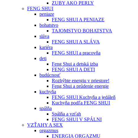
ZUBY AKO PERLY
FENG SHUI
peniaze
FENG SHUI A PENIAZE
bohatstvo
TAJOMSTVO BOHATSTVA
sláva
FENG SHUI A SLÁVA
kariéra
FENG SHUI a pracovňa
deti
Feng Shui a detská izba
FENG SHUI A DETI
budúcnosť
Rozhýbte energiu v priestore!
Feng Shui a prúdenie energie
kuchyňa
FENG SHUI Kuchyňa a jedáleň
Kuchyňa podľa FENG SHUI
spálňa
Spálňa a vzťah
FENG SHUI V SPÁLNI
VZŤAHY A SEX
orgazmus
ENERGIA ORGAZMU