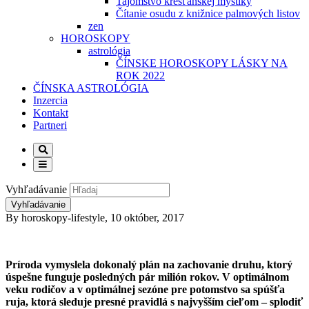
Tajomstvo kresťanskej mystiky
Čítanie osudu z knižnice palmových listov
zen
HOROSKOPY
astrológia
ČÍNSKE HOROSKOPY LÁSKY NA
ROK 2022
ČÍNSKA ASTROLÓGIA
Inzercia
Kontakt
Partneri
Vyhľadávanie
By
horoskopy-lifestyle
,
10 október, 2017
Príroda vymyslela dokonalý plán na zachovanie druhu, ktorý
úspešne funguje posledných pár milión rokov. V optimálnom
veku rodičov a v optimálnej sezóne pre potomstvo sa spúšťa
ruja, ktorá sleduje presné pravidlá s najvyšším cieľom – splodiť