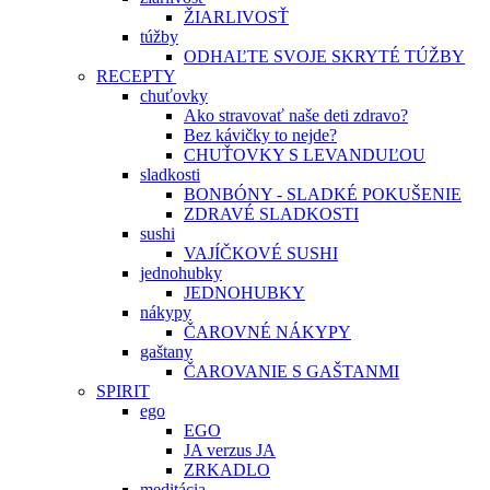
ŽIARLIVOSŤ
túžby
ODHAĽTE SVOJE SKRYTÉ TÚŽBY
RECEPTY
chuťovky
Ako stravovať naše deti zdravo?
Bez kávičky to nejde?
CHUŤOVKY S LEVANDUĽOU
sladkosti
BONBÓNY - SLADKÉ POKUŠENIE
ZDRAVÉ SLADKOSTI
sushi
VAJÍČKOVÉ SUSHI
jednohubky
JEDNOHUBKY
nákypy
ČAROVNÉ NÁKYPY
gaštany
ČAROVANIE S GAŠTANMI
SPIRIT
ego
EGO
JA verzus JA
ZRKADLO
meditácia