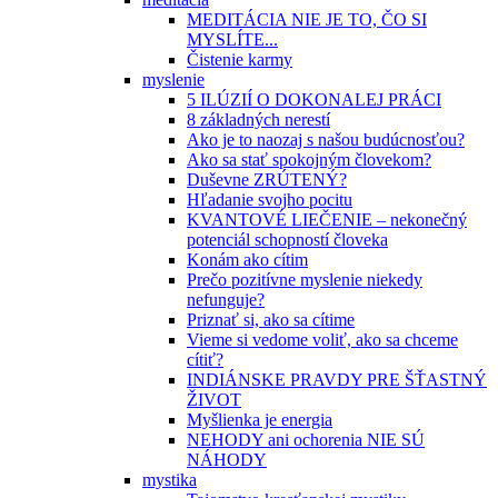
MEDITÁCIA NIE JE TO, ČO SI
MYSLÍTE...
Čistenie karmy
myslenie
5 ILÚZIÍ O DOKONALEJ PRÁCI
8 základných nerestí
Ako je to naozaj s našou budúcnosťou?
Ako sa stať spokojným človekom?
Duševne ZRÚTENÝ?
Hľadanie svojho pocitu
KVANTOVÉ LIEČENIE – nekonečný
potenciál schopností človeka
Konám ako cítim
Prečo pozitívne myslenie niekedy
nefunguje?
Priznať si, ako sa cítime
Vieme si vedome voliť, ako sa chceme
cítiť?
INDIÁNSKE PRAVDY PRE ŠŤASTNÝ
ŽIVOT
Myšlienka je energia
NEHODY ani ochorenia NIE SÚ
NÁHODY
mystika