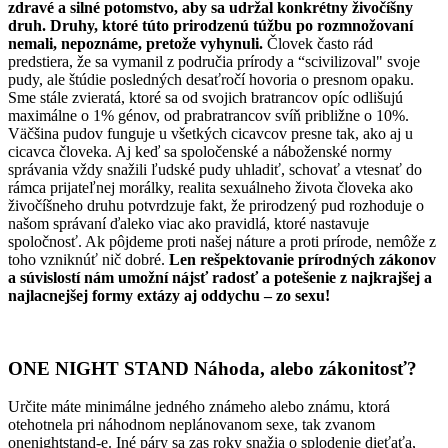
zdravé a silné potomstvo, aby sa udržal konkrétny živočíšny
druh. Druhy, ktoré túto prirodzenú túžbu po rozmnožovaní
nemali, nepoznáme, pretože vyhynuli.
Človek často rád
predstiera, že sa vymanil z područia prírody a “scivilizoval" svoje
pudy, ale štúdie posledných desaťročí hovoria o presnom opaku.
Sme stále zvieratá, ktoré sa od svojich bratrancov opíc odlišujú
maximálne o 1% génov, od prabratrancov svíň približne o 10%.
Väčšina pudov funguje u všetkých cicavcov presne tak, ako aj u
cicavca človeka. Aj keď sa spoločenské a náboženské normy
správania vždy snažili ľudské pudy uhladiť, schovať a vtesnať do
rámca prijateľnej morálky, realita sexuálneho života človeka ako
živočíšneho druhu potvrdzuje fakt, že prirodzený pud rozhoduje o
našom správaní ďaleko viac ako pravidlá, ktoré nastavuje
spoločnosť. Ak pôjdeme proti našej náture a proti prírode, nemôže z
toho vzniknúť nič dobré.
Len rešpektovanie prírodných zákonov
a súvislostí nám umožní nájsť radosť a potešenie z najkrajšej a
najlacnejšej formy extázy aj oddychu – zo sexu!
ONE NIGHT STAND Náhoda, alebo zákonitosť?
Určite máte minimálne jedného známeho alebo známu, ktorá
otehotnela pri náhodnom neplánovanom sexe, tak zvanom
onenightstand-e. Iné páry sa zas roky snažia o splodenie dieťaťa,