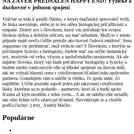
NA ZÁVER PREDSALEN HAPPY END? Fyzické a
duchovné v jednom spojení
Vráťme sa teda k pasáži článku, v ktorej maďarský spisovateľ tvrdí,
že láska neexistuje, alebo je to len súhra biologickej príťažlivosti a
empatie. Dobrý sex s človekom, ktorý vás priťahuje len svojou
širokou dušou a dobrým srdcom, asi mať nebudete. Muži to v tomto
prípade majú oveľa ťažšie pretože ako hovorí ľudová múdrosť: žena
orgazmus vie predstierať, muž erekciu nie! S človekom, s ktorým sa
priťahujete fyzicky a biologicky, budete mať zas určite fantastický
sex, nezávisle od veku, výzoru a spoločenského postavenia. Ak ale
nájdete človeka, ktorý vás bude priťahovať biologicky a fyzicky a
budete medzi vami navyše ešte aj hlboké spojenie na úrovni duší,
tak ste vyhrali hlavnú cenu v celoživotnom hľadaní toho správneho
partnera. Gratulujem vám a udržte si všetko, čo spolu máte, čo
najdlhšie. Určite poznáte aspoň jeden pár takzvanej celoživotnej
lásky, ktorému sa to podarilo – partnerov, ktorí sú a budú spolu
šťastní až kým neodídu z tohto sveta... A ak ste takého ešte nenašli,
tak vám želám veľa zdaru pri hľadaní. Nevzdávajte to a choďte
podľa čuchu! :) text_ Andrej Maťko
Populárne