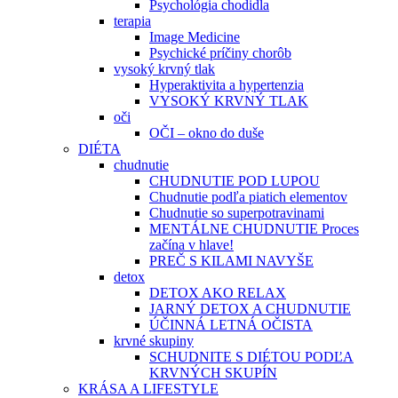
Psychológia chodidla
terapia
Image Medicine
Psychické príčiny chorôb
vysoký krvný tlak
Hyperaktivita a hypertenzia
VYSOKÝ KRVNÝ TLAK
oči
OČI – okno do duše
DIÉTA
chudnutie
CHUDNUTIE POD LUPOU
Chudnutie podľa piatich elementov
Chudnutie so superpotravinami
MENTÁLNE CHUDNUTIE Proces
začína v hlave!
PREČ S KILAMI NAVYŠE
detox
DETOX AKO RELAX
JARNÝ DETOX A CHUDNUTIE
ÚČINNÁ LETNÁ OČISTA
krvné skupiny
SCHUDNITE S DIÉTOU PODĽA
KRVNÝCH SKUPÍN
KRÁSA A LIFESTYLE