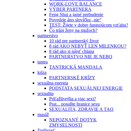
WORK-LOVE BALANCE
VÝBER PARTNERA
Feng Shui a jarné prebudenie
Povedzte áno slovíčku „nie“
TEST: Žijete v dobre fungujúcom vzťahu?
Čo trápi ženy na mužoch?
partnerstvo
10 rád pre partnerský život
8 rád AKO NEBYŤ LEN MILENKOU?
8 rád ako si nájsť chlapa
PARTNERSTVO NIE JE NEBO
tantra
TANTRICKÁ MANDALA
kríza
PARTNERSKÉ KRÍZY
sexuálna energia
PODSTATA SEXUÁLNEJ ENERGIE
sexualita
Príťažlivejšia a viac sexi?
Psst... posuňte hranice sexu
SEXUALITA, ZDRAVIE A TAO
masáž
NEPOZNANÝ DOTYK
ZMYSELNOSTI
žiarlivosť