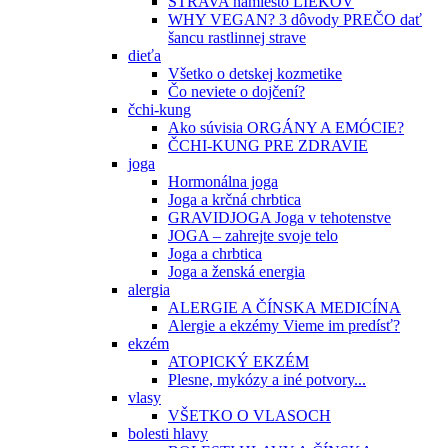
STRAVA namiesto LIEKOV
WHY VEGAN? 3 dôvody PREČO dať
šancu rastlinnej strave
dieťa
Všetko o detskej kozmetike
Čo neviete o dojčení?
čchi-kung
Ako súvisia ORGÁNY A EMÓCIE?
ČCHI-KUNG PRE ZDRAVIE
joga
Hormonálna joga
Joga a krčná chrbtica
GRAVIDJOGA Joga v tehotenstve
JOGA – zahrejte svoje telo
Joga a chrbtica
Joga a ženská energia
alergia
ALERGIE A ČÍNSKA MEDICÍNA
Alergie a ekzémy Vieme im predísť?
ekzém
ATOPICKÝ EKZÉM
Plesne, mykózy a iné potvory...
vlasy
VŠETKO O VLASOCH
bolesti hlavy