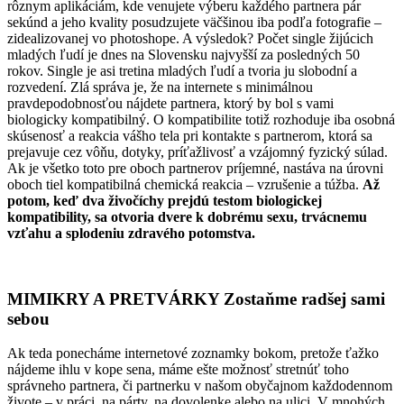
rôznym aplikáciám, kde venujete výberu každého partnera pár
sekúnd a jeho kvality posudzujete väčšinou iba podľa fotografie –
zidealizovanej vo photoshope. A výsledok? Počet single žijúcich
mladých ľudí je dnes na Slovensku najvyšší za posledných 50
rokov. Single je asi tretina mladých ľudí a tvoria ju slobodní a
rozvedení. Zlá správa je, že na internete s minimálnou
pravdepodobnosťou nájdete partnera, ktorý by bol s vami
biologicky kompatibilný. O kompatibilite totiž rozhoduje iba osobná
skúsenosť a reakcia vášho tela pri kontakte s partnerom, ktorá sa
prejavuje cez vôňu, dotyky, príťažlivosť a vzájomný fyzický súlad.
Ak je všetko toto pre oboch partnerov príjemné, nastáva na úrovni
oboch tiel kompatibilná chemická reakcia – vzrušenie a túžba.
Až
potom, keď dva živočíchy prejdú testom biologickej
kompatibility, sa otvoria dvere k dobrému sexu, trvácnemu
vzťahu a splodeniu zdravého potomstva.
MIMIKRY A PRETVÁRKY Zostaňme radšej sami
sebou
Ak teda ponecháme internetové zoznamky bokom, pretože ťažko
nájdeme ihlu v kope sena, máme ešte možnosť stretnúť toho
správneho partnera, či partnerku v našom obyčajnom každodennom
živote – v práci, na párty, na dovolenke alebo na ulici. V mnohých