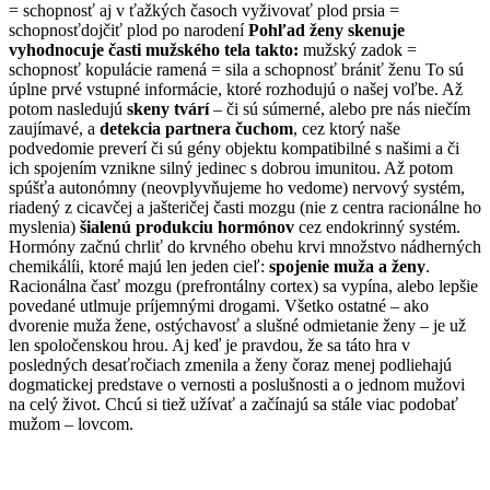
= schopnosť aj v ťažkých časoch vyživovať plod prsia =
schopnosťdojčiť plod po narodení
Pohľad ženy skenuje
vyhodnocuje časti mužského tela takto:
mužský zadok =
schopnosť kopulácie ramená = sila a schopnosť brániť ženu To sú
úplne prvé vstupné informácie, ktoré rozhodujú o našej voľbe. Až
potom nasledujú
skeny tvárí
– či sú súmerné, alebo pre nás niečím
zaujímavé, a
detekcia partnera čuchom
, cez ktorý naše
podvedomie preverí či sú gény objektu kompatibilné s našimi a či
ich spojením vznikne silný jedinec s dobrou imunitou. Až potom
spúšťa autonómny (neovplyvňujeme ho vedome) nervový systém,
riadený z cicavčej a jašteričej časti mozgu (nie z centra racionálne ho
myslenia)
šialenú produkciu hormónov
cez endokrinný systém.
Hormóny začnú chrliť do krvného obehu krvi množstvo nádherných
chemikálíi, ktoré majú len jeden cieľ:
spojenie muža a ženy
.
Racionálna časť mozgu (prefrontálny cortex) sa vypína, alebo lepšie
povedané utlmuje príjemnými drogami. Všetko ostatné – ako
dvorenie muža žene, ostýchavosť a slušné odmietanie ženy – je už
len spoločenskou hrou. Aj keď je pravdou, že sa táto hra v
posledných desaťročiach zmenila a ženy čoraz menej podliehajú
dogmatickej predstave o vernosti a poslušnosti a o jednom mužovi
na celý život. Chcú si tiež užívať a začínajú sa stále viac podobať
mužom – lovcom.