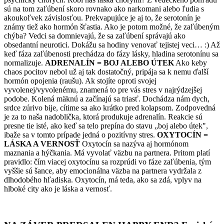
sú na tom zaľúbení skoro rovnako ako narkomani alebo ľudia s
akoukoľvek závislosťou. Prekvapujúce je aj to, že serotonín je
známy tiež ako hormón šťastia. Ako je potom možné, že zaľúbeným
chýba? Vedci sa domnievajú, že sa zaľúbení správajú ako
obsedantní neurotici. Dokážu sa hodiny venovať tejistej veci… :) Až
keď fáza zaľúbenosti prechádza do fázy lásky, hladina serotonínu sa
normalizuje.
ADRENALÍN = BOJ ALEBO ÚTEK
Ako keby
chaos pocitov nebol už aj tak dostatočný, pripája sa k nemu ďalší
hormón opojenia (raušu). Ak stojíte oproti svojej
vyvolenej/vyvolenému, znamená to pre vás stres v najrýdzejšej
podobe. Kolená mäknú a začínajú sa triasť. Dochádza nám dych,
srdce zúrivo bije, cítime sa ako krátko pred kolapsom. Zodpovedná
je za to naša nadoblička, ktorá produkuje adrenalín. Reakcie sú
presne tie isté, ako keď sa telo prepína do stavu „boj alebo útek",
ibaže sa v tomto prípade jedná o pozitívny stres.
OXYTOCÍN =
LÁSKA A VERNOSŤ
Oxytocín sa nazýva aj hormónom
maznania a hýčkania. Má vyvolať väzbu na partnera. Pritom platí
pravidlo: čím viacej oxytocínu sa rozprúdi vo fáze zaľúbenia, tým
vyššie sú šance, aby emocionálna väzba na partnera vydržala z
dlhodobého hľadiska. Oxytocín, má teda, ako sa zdá, vplyv na
hlboké city ako je láska a vernosť.