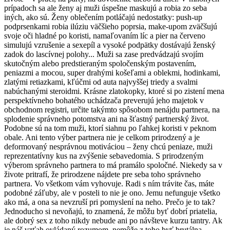
prípadoch sa ale ženy aj muži úspešne maskujú a robia zo seba
iných, ako sú. Ženy oblečením potláčajú nedostatky: push-up
podprsenkami robia ilúziu väčšieho poprsia, make-upom zväčšujú
svoje oči hladné po koristi, namaľovaním líc a pier na červeno
simulujú vzrušenie a sexepíl a vysoké podpätky dostávajú ženský
zadok do lascívnej polohy... Muži sa zase predvádzajú svojím
skutočným alebo predstieraným spoločenským postavením,
peniazmi a mocou, super drahými košeľami a oblekmi, hodinkami,
zlatými retiazkami, kľúčmi od auta najvyššej triedy a svalmi
nabúchanými steroidmi. Krásne zlatokopky, ktoré si po zistení mena
perspektívneho bohatého uchádzača preverujú jeho majetok v
obchodnom registri, určite takýmto spôsobom nenájdu partnera, na
splodenie správneho potomstva ani na šťastný partnerský život.
Podobne sú na tom muži, ktorí siahnu po ľahkej koristi v peknom
obale. Ani tento výber partnera nie je celkom prirodzený a je
deformovaný nesprávnou motiváciou – ženy chcú peniaze, muži
reprezentatívny kus na zvýšenie sebavedomia. S prirodzeným
výberom správneho partnera to má pramálo spoločné. Niekedy sa v
živote pritrafí, že prirodzene nájdete pre seba toho správneho
partnera. Vo všetkom vám vyhovuje. Radi s ním trávite čas, máte
podobné záľuby, ale v posteli to nie je ono. Jemu nefunguje všetko
ako má, a ona sa nevzruší pri pomyslení na neho. Prečo je to tak?
Jednoducho si nevoňajú, to znamená, že môžu byť dobrí priatelia,
ale dobrý sex z toho nikdy nebude ani po návšteve kurzu tantry. Ak
je náš vzťah ovládaný rozumom, nemôže z toho byť brutálna