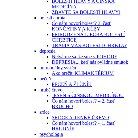
BOLESTI HLAVY A ČÍNSKA
MEDICÍNA
ZBAVTE SA BOLESTÍ HLAVY!
bolesti chrbta
Čo nám hovorí bolesť? 3. časť
KONČATINY A KĹBY
PRIRODZENÁ LIEČBA BOLESTÍ
CHRBTICE
TRÁPIA VÁS BOLESTI CHRBTA?
depresia
Netvárme sa, že sme v POHODE
DEPRESIA... keď nás ovládne smútok
hormonálny systém
Ako prežiť KLIMAKTÉRIUM
pečeň
PEČEŇ A ŽLČNÍK
hrubé črevo
JESEŇ S ČÍNSKOU MEDICÍNOU
Čo nám hovorí bolesť? – 2. časť
BRUCHO
srdce
SRDCE A TENKÉ ČREVO
Čo nám hovorí bolesť? – 1. časť
HRUDNÍK
psychológia