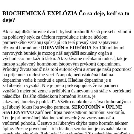
BIOCHEMICKÁ EXPLÓZIA Čo sa deje, keď sa to
deje?
Ak sa najhlbšie úrovne dvoch bytostí rozhodli že sú pre seba vhodní
na pohlavný styk za účelom reprodukcie (nie za účelom
partnerského vzťahu) spúšťajú ich telá presný sled zaplavenia
rôznymi hormónmi:
DOPAMÍN = EUFÓRIA
So 100 miliónmi
nervových buniek je mozog náš najväčší sexuálny orgán a
východisko pre každú lásku. Ak zažívame nečakanú radosť, tak je
mozog zaplavený hormónom (stopovým prvkom) dopamínom.
Prírodný životabudič nás robí euforickými a smeruje našu pozornosť
na príjemne a radostné veci. Naopak, nedostatočná hladina
dopamínu vedie k nechuti a apatii. Hladina dopamínu je u
zaľúbených vysoká. Nie je preto prekvapujúce, že sa partneri
vznášajú meter od zeme s priblblým úsmevom a sú stále v perfektnej
náladičke. Ďalším dôsledkom hormónu šťastia, je
takzvaný„tunelový pohľad". Všetko naokolo sa stáva druhoradým a
zaľúbený fokus iba svojho partnera.
SEROTONÍN = ÚPLNE
ŠIALENSTVO
Zaľúbení trpia nedostatkom hormónu serotonín.
Ten je pri normálnej hladine zodpovedný za vyrovnanosť a
vnútornú pohodu. Čerstvo zaľúbeným chýba tento hormón takmer
úplne. Presne povedané – ich hladina serotonínu je rovnaká ako u
psychicky chorých. Robí nás láska chorými? Z vedeckého pohľadu