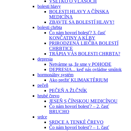
VŠETKO O VLASOCH
bolesti hlavy
BOLESTI HLAVY A ČÍNSKA
MEDICÍNA
ZBAVTE SA BOLESTÍ HLAVY!
bolesti chrbta
Čo nám hovorí bolesť? 3. časť
KONČATINY A KĹBY
PRIRODZENÁ LIEČBA BOLESTÍ
CHRBTICE
TRÁPIA VÁS BOLESTI CHRBTA?
depresia
Netvárme sa, že sme v POHODE
DEPRESIA... keď nás ovládne smútok
hormonálny systém
Ako prežiť KLIMAKTÉRIUM
pečeň
PEČEŇ A ŽLČNÍK
hrubé črevo
JESEŇ S ČÍNSKOU MEDICÍNOU
Čo nám hovorí bolesť? – 2. časť
BRUCHO
srdce
SRDCE A TENKÉ ČREVO
Čo nám hovorí bolesť? – 1. časť