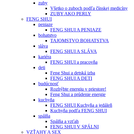
zuby
Všetko o zuboch podľa čínskej medicíny
ZUBY AKO PERLY
FENG SHUI
peniaze
FENG SHUI A PENIAZE
bohatstvo
TAJOMSTVO BOHATSTVA
sláva
FENG SHUI A SLÁVA
kariéra
FENG SHUI a pracovňa
deti
Feng Shui a detská izba
FENG SHUI A DETI
budúcnosť
Rozhýbte energiu v priestore!
Feng Shui a prúdenie energie
kuchyňa
FENG SHUI Kuchyňa a jedáleň
Kuchyňa podľa FENG SHUI
spálňa
Spálňa a vzťah
FENG SHUI V SPÁLNI
VZŤAHY A SEX