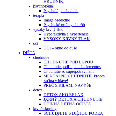
HRUDNÍK
psychológia
Psychológia chodidla
terapia
Image Medicine
Psychické príčiny chorôb
vysoký krvný tlak
Hyperaktivita a hypertenzia
VYSOKÝ KRVNÝ TLAK
oči
OČI – okno do duše
DIÉTA
chudnutie
CHUDNUTIE POD LUPOU
Chudnutie podľa piatich elementov
Chudnutie so superpotravinami
MENTÁLNE CHUDNUTIE Proces
začína v hlave!
PREČ S KILAMI NAVYŠE
detox
DETOX AKO RELAX
JARNÝ DETOX A CHUDNUTIE
ÚČINNÁ LETNÁ OČISTA
krvné skupiny
SCHUDNITE S DIÉTOU PODĽA