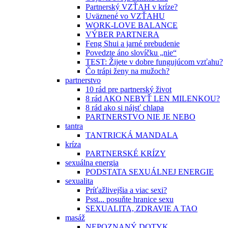
Partnerský VZŤAH v kríze?
Uväznené vo VZŤAHU
WORK-LOVE BALANCE
VÝBER PARTNERA
Feng Shui a jarné prebudenie
Povedzte áno slovíčku „nie“
TEST: Žijete v dobre fungujúcom vzťahu?
Čo trápi ženy na mužoch?
partnerstvo
10 rád pre partnerský život
8 rád AKO NEBYŤ LEN MILENKOU?
8 rád ako si nájsť chlapa
PARTNERSTVO NIE JE NEBO
tantra
TANTRICKÁ MANDALA
kríza
PARTNERSKÉ KRÍZY
sexuálna energia
PODSTATA SEXUÁLNEJ ENERGIE
sexualita
Príťažlivejšia a viac sexi?
Psst... posuňte hranice sexu
SEXUALITA, ZDRAVIE A TAO
masáž
NEPOZNANÝ DOTYK