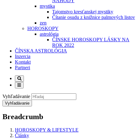
NÁHODY
mystika
Tajomstvo kresťanskej mystiky
Čítanie osudu z knižnice palmových listov
zen
HOROSKOPY
astrológia
ČÍNSKE HOROSKOPY LÁSKY NA
ROK 2022
ČÍNSKA ASTROLÓGIA
Inzercia
Kontakt
Partneri
Vyhľadávanie
Breadcrumb
HOROSKOPY & LIFESTYLE
Články