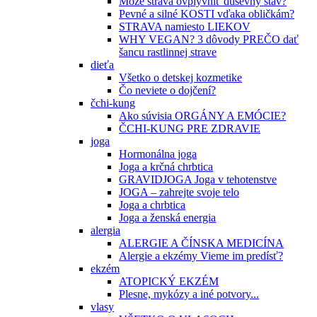
Môže strava ovplyvniť duševný stav?
Pevné a silné KOSTI vďaka obličkám?
STRAVA namiesto LIEKOV
WHY VEGAN? 3 dôvody PREČO dať
šancu rastlinnej strave
dieťa
Všetko o detskej kozmetike
Čo neviete o dojčení?
čchi-kung
Ako súvisia ORGÁNY A EMÓCIE?
ČCHI-KUNG PRE ZDRAVIE
joga
Hormonálna joga
Joga a krčná chrbtica
GRAVIDJOGA Joga v tehotenstve
JOGA – zahrejte svoje telo
Joga a chrbtica
Joga a ženská energia
alergia
ALERGIE A ČÍNSKA MEDICÍNA
Alergie a ekzémy Vieme im predísť?
ekzém
ATOPICKÝ EKZÉM
Plesne, mykózy a iné potvory...
vlasy