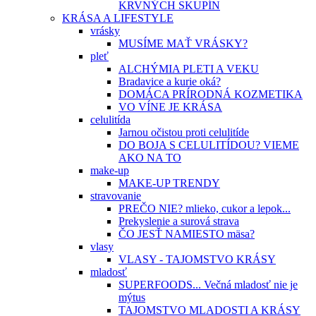
KRVNÝCH SKUPÍN
KRÁSA A LIFESTYLE
vrásky
MUSÍME MAŤ VRÁSKY?
pleť
ALCHÝMIA PLETI A VEKU
Bradavice a kurie oká?
DOMÁCA PRÍRODNÁ KOZMETIKA
VO VÍNE JE KRÁSA
celulitída
Jarnou očistou proti celulitíde
DO BOJA S CELULITÍDOU? VIEME
AKO NA TO
make-up
MAKE-UP TRENDY
stravovanie
PREČO NIE? mlieko, cukor a lepok...
Prekyslenie a surová strava
ČO JESŤ NAMIESTO mäsa?
vlasy
VLASY - TAJOMSTVO KRÁSY
mladosť
SUPERFOODS... Večná mladosť nie je
mýtus
TAJOMSTVO MLADOSTI A KRÁSY