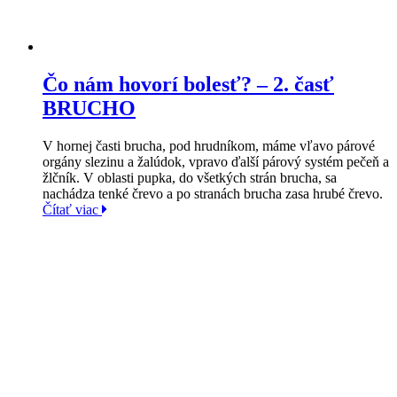
Čo nám hovorí bolesť? – 2. časť
BRUCHO
V hornej časti brucha, pod hrudníkom, máme vľavo párové
orgány slezinu a žalúdok, vpravo ďalší párový systém pečeň a
žlčník. V oblasti pupka, do všetkých strán brucha, sa
nachádza tenké črevo a po stranách brucha zasa hrubé črevo.
Čítať viac