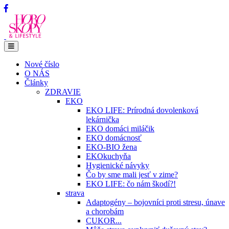
Nové číslo
O NÁS
Články
ZDRAVIE
EKO
EKO LIFE: Prírodná dovolenková
lekárnička
EKO domáci miláčik
EKO domácnosť
EKO-BIO žena
EKOkuchyňa
Hygienické návyky
Čo by sme mali jesť v zime?
EKO LIFE: čo nám škodí?!
strava
Adaptogény – bojovníci proti stresu, únave
a chorobám
CUKOR...