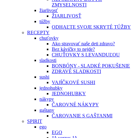
ZMYSELNOSTI
žiarlivosť
ŽIARLIVOSŤ
túžby
ODHAĽTE SVOJE SKRYTÉ TÚŽBY
RECEPTY
chuťovky
Ako stravovať naše deti zdravo?
Bez kávičky to nejde?
CHUŤOVKY S LEVANDUĽOU
sladkosti
BONBÓNY - SLADKÉ POKUŠENIE
ZDRAVÉ SLADKOSTI
sushi
VAJÍČKOVÉ SUSHI
jednohubky
JEDNOHUBKY
nákypy
ČAROVNÉ NÁKYPY
gaštany
ČAROVANIE S GAŠTANMI
SPIRIT
ego
EGO
JA verzus JA