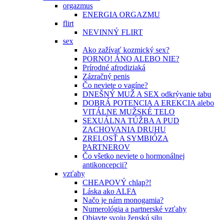
orgazmus
ENERGIA ORGAZMU
flirt
NEVINNÝ FLIRT
sex
Ako zažívať kozmický sex?
PORNO! ÁNO ALEBO NIE?
Prírodné afrodiziaká
Zázračný penis
Čo neviete o vagíne?
DNEŠNÝ MUŽ A SEX odkrývanie tabu
DOBRÁ POTENCIA A EREKCIA alebo
VITÁLNE MUŽSKÉ TELO
SEXUÁLNA TÚŽBA A PUD
ZACHOVANIA DRUHU
ZRELOSŤ A SYMBIÓZA
PARTNEROV
Čo všetko neviete o hormonálnej
antikoncepcii?
vzťahy
CHEAPOVÝ chlap?!
Láska ako ALFA
Načo je nám monogamia?
Numerológia a partnerské vzťahy
Objavte svoju ženskú silu