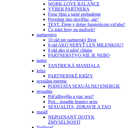
WORK-LOVE BALANCE
VÝBER PARTNERA
Feng Shui a jarné prebudenie
Povedzte áno slovíčku „nie“
TEST: Žijete v dobre fungujúcom vzťahu?
Čo trápi ženy na mužoch?
partnerstvo
10 rád pre partnerský život
8 rád AKO NEBYŤ LEN MILENKOU?
8 rád ako si nájsť chlapa
PARTNERSTVO NIE JE NEBO
tantra
TANTRICKÁ MANDALA
kríza
PARTNERSKÉ KRÍZY
sexuálna energia
PODSTATA SEXUÁLNEJ ENERGIE
sexualita
Príťažlivejšia a viac sexi?
Psst... posuňte hranice sexu
SEXUALITA, ZDRAVIE A TAO
masáž
NEPOZNANÝ DOTYK
ZMYSELNOSTI
žiarlivosť