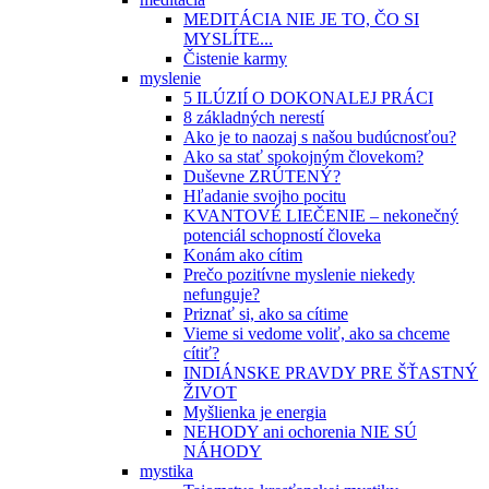
MEDITÁCIA NIE JE TO, ČO SI
MYSLÍTE...
Čistenie karmy
myslenie
5 ILÚZIÍ O DOKONALEJ PRÁCI
8 základných nerestí
Ako je to naozaj s našou budúcnosťou?
Ako sa stať spokojným človekom?
Duševne ZRÚTENÝ?
Hľadanie svojho pocitu
KVANTOVÉ LIEČENIE – nekonečný
potenciál schopností človeka
Konám ako cítim
Prečo pozitívne myslenie niekedy
nefunguje?
Priznať si, ako sa cítime
Vieme si vedome voliť, ako sa chceme
cítiť?
INDIÁNSKE PRAVDY PRE ŠŤASTNÝ
ŽIVOT
Myšlienka je energia
NEHODY ani ochorenia NIE SÚ
NÁHODY
mystika