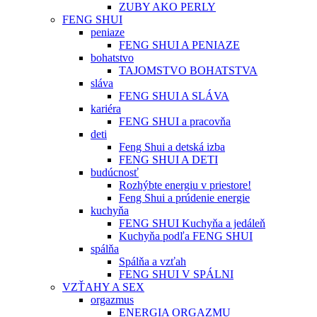
ZUBY AKO PERLY
FENG SHUI
peniaze
FENG SHUI A PENIAZE
bohatstvo
TAJOMSTVO BOHATSTVA
sláva
FENG SHUI A SLÁVA
kariéra
FENG SHUI a pracovňa
deti
Feng Shui a detská izba
FENG SHUI A DETI
budúcnosť
Rozhýbte energiu v priestore!
Feng Shui a prúdenie energie
kuchyňa
FENG SHUI Kuchyňa a jedáleň
Kuchyňa podľa FENG SHUI
spálňa
Spálňa a vzťah
FENG SHUI V SPÁLNI
VZŤAHY A SEX
orgazmus
ENERGIA ORGAZMU