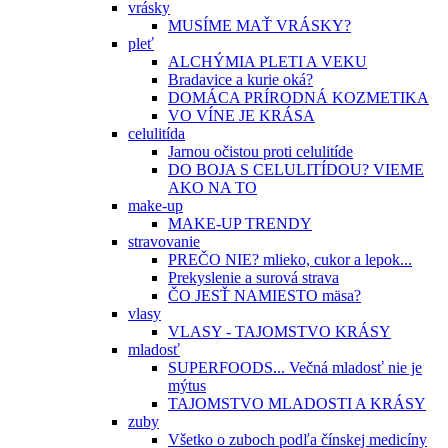
vrásky
MUSÍME MAŤ VRÁSKY?
pleť
ALCHÝMIA PLETI A VEKU
Bradavice a kurie oká?
DOMÁCA PRÍRODNÁ KOZMETIKA
VO VÍNE JE KRÁSA
celulitída
Jarnou očistou proti celulitíde
DO BOJA S CELULITÍDOU? VIEME
AKO NA TO
make-up
MAKE-UP TRENDY
stravovanie
PREČO NIE? mlieko, cukor a lepok...
Prekyslenie a surová strava
ČO JESŤ NAMIESTO mäsa?
vlasy
VLASY - TAJOMSTVO KRÁSY
mladosť
SUPERFOODS... Večná mladosť nie je
mýtus
TAJOMSTVO MLADOSTI A KRÁSY
zuby
Všetko o zuboch podľa čínskej medicíny