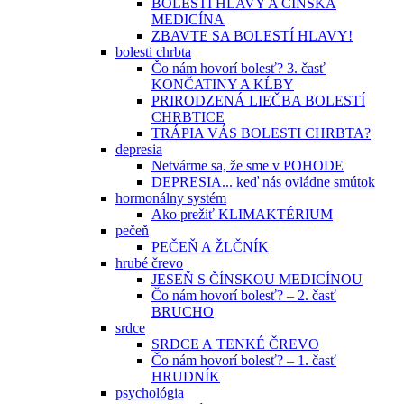
BOLESTI HLAVY A ČÍNSKA
MEDICÍNA
ZBAVTE SA BOLESTÍ HLAVY!
bolesti chrbta
Čo nám hovorí bolesť? 3. časť
KONČATINY A KĹBY
PRIRODZENÁ LIEČBA BOLESTÍ
CHRBTICE
TRÁPIA VÁS BOLESTI CHRBTA?
depresia
Netvárme sa, že sme v POHODE
DEPRESIA... keď nás ovládne smútok
hormonálny systém
Ako prežiť KLIMAKTÉRIUM
pečeň
PEČEŇ A ŽLČNÍK
hrubé črevo
JESEŇ S ČÍNSKOU MEDICÍNOU
Čo nám hovorí bolesť? – 2. časť
BRUCHO
srdce
SRDCE A TENKÉ ČREVO
Čo nám hovorí bolesť? – 1. časť
HRUDNÍK
psychológia