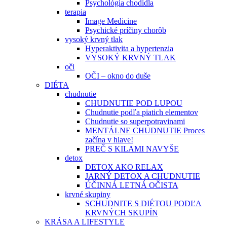
Psychológia chodidla
terapia
Image Medicine
Psychické príčiny chorôb
vysoký krvný tlak
Hyperaktivita a hypertenzia
VYSOKÝ KRVNÝ TLAK
oči
OČI – okno do duše
DIÉTA
chudnutie
CHUDNUTIE POD LUPOU
Chudnutie podľa piatich elementov
Chudnutie so superpotravinami
MENTÁLNE CHUDNUTIE Proces
začína v hlave!
PREČ S KILAMI NAVYŠE
detox
DETOX AKO RELAX
JARNÝ DETOX A CHUDNUTIE
ÚČINNÁ LETNÁ OČISTA
krvné skupiny
SCHUDNITE S DIÉTOU PODĽA
KRVNÝCH SKUPÍN
KRÁSA A LIFESTYLE