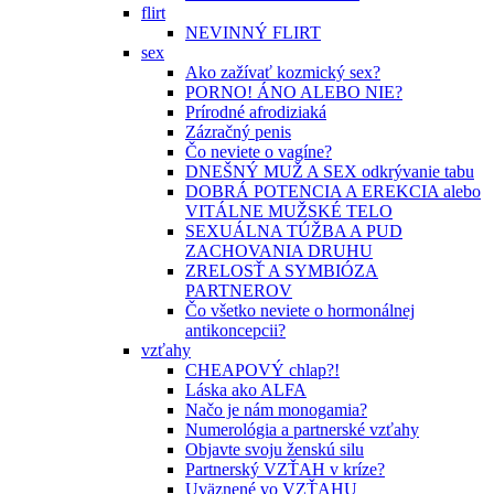
flirt
NEVINNÝ FLIRT
sex
Ako zažívať kozmický sex?
PORNO! ÁNO ALEBO NIE?
Prírodné afrodiziaká
Zázračný penis
Čo neviete o vagíne?
DNEŠNÝ MUŽ A SEX odkrývanie tabu
DOBRÁ POTENCIA A EREKCIA alebo
VITÁLNE MUŽSKÉ TELO
SEXUÁLNA TÚŽBA A PUD
ZACHOVANIA DRUHU
ZRELOSŤ A SYMBIÓZA
PARTNEROV
Čo všetko neviete o hormonálnej
antikoncepcii?
vzťahy
CHEAPOVÝ chlap?!
Láska ako ALFA
Načo je nám monogamia?
Numerológia a partnerské vzťahy
Objavte svoju ženskú silu
Partnerský VZŤAH v kríze?
Uväznené vo VZŤAHU