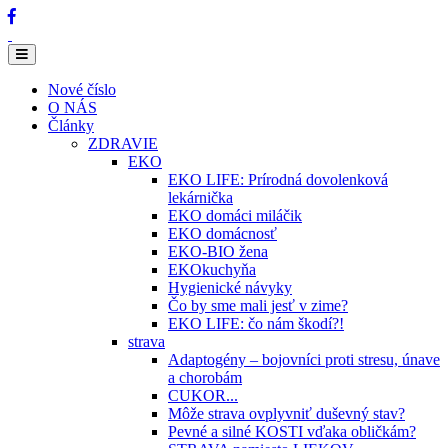
Nové číslo
O NÁS
Články
ZDRAVIE
EKO
EKO LIFE: Prírodná dovolenková
lekárnička
EKO domáci miláčik
EKO domácnosť
EKO-BIO žena
EKOkuchyňa
Hygienické návyky
Čo by sme mali jesť v zime?
EKO LIFE: čo nám škodí?!
strava
Adaptogény – bojovníci proti stresu, únave
a chorobám
CUKOR...
Môže strava ovplyvniť duševný stav?
Pevné a silné KOSTI vďaka obličkám?