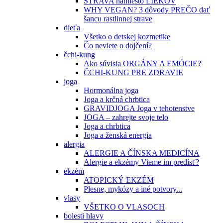
STRAVA namiesto LIEKOV
WHY VEGAN? 3 dôvody PREČO dať
šancu rastlinnej strave
dieťa
Všetko o detskej kozmetike
Čo neviete o dojčení?
čchi-kung
Ako súvisia ORGÁNY A EMÓCIE?
ČCHI-KUNG PRE ZDRAVIE
joga
Hormonálna joga
Joga a krčná chrbtica
GRAVIDJOGA Joga v tehotenstve
JOGA – zahrejte svoje telo
Joga a chrbtica
Joga a ženská energia
alergia
ALERGIE A ČÍNSKA MEDICÍNA
Alergie a ekzémy Vieme im predísť?
ekzém
ATOPICKÝ EKZÉM
Plesne, mykózy a iné potvory...
vlasy
VŠETKO O VLASOCH
bolesti hlavy