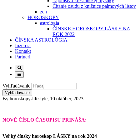
Tajomstvo kresťanskej mystiky
Čítanie osudu z knižnice palmových listov
zen
HOROSKOPY
astrológia
ČÍNSKE HOROSKOPY LÁSKY NA
ROK 2022
ČÍNSKA ASTROLÓGIA
Inzercia
Kontakt
Partneri
Vyhľadávanie
By
horoskopy-lifestyle
,
10 október, 2023
NOVÉ ČÍSLO ČASOPISU PRINÁŠA:
Veľký čínsky horoskop LÁSKY na rok 2024