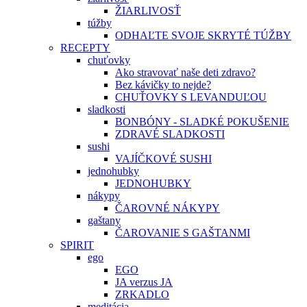
ŽIARLIVOSŤ
túžby
ODHAĽTE SVOJE SKRYTÉ TÚŽBY
RECEPTY
chuťovky
Ako stravovať naše deti zdravo?
Bez kávičky to nejde?
CHUŤOVKY S LEVANDUĽOU
sladkosti
BONBÓNY - SLADKÉ POKUŠENIE
ZDRAVÉ SLADKOSTI
sushi
VAJÍČKOVÉ SUSHI
jednohubky
JEDNOHUBKY
nákypy
ČAROVNÉ NÁKYPY
gaštany
ČAROVANIE S GAŠTANMI
SPIRIT
ego
EGO
JA verzus JA
ZRKADLO
meditácia