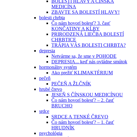
BOLESTI HLAVY A ČÍNSKA
MEDICÍNA
ZBAVTE SA BOLESTÍ HLAVY!
bolesti chrbta
Čo nám hovorí bolesť? 3. časť
KONČATINY A KĹBY
PRIRODZENÁ LIEČBA BOLESTÍ
CHRBTICE
TRÁPIA VÁS BOLESTI CHRBTA?
depresia
Netvárme sa, že sme v POHODE
DEPRESIA... keď nás ovládne smútok
hormonálny systém
Ako prežiť KLIMAKTÉRIUM
pečeň
PEČEŇ A ŽLČNÍK
hrubé črevo
JESEŇ S ČÍNSKOU MEDICÍNOU
Čo nám hovorí bolesť? – 2. časť
BRUCHO
srdce
SRDCE A TENKÉ ČREVO
Čo nám hovorí bolesť? – 1. časť
HRUDNÍK
psychológia