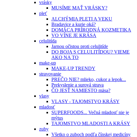
vrásky
MUSÍME MAŤ VRÁSKY?
pleť
ALCHÝMIA PLETI A VEKU
Bradavice a kurie oká?
DOMÁCA PRÍRODNÁ KOZMETIKA
VO VÍNE JE KRÁSA
celulitída
Jarnou očistou proti celulitíde
DO BOJA S CELULITÍDOU? VIEME
AKO NA TO
make-up
MAKE-UP TRENDY
stravovanie
PREČO NIE? mlieko, cukor a lepok...
Prekyslenie a surová strava
ČO JESŤ NAMIESTO mäsa?
vlasy
VLASY - TAJOMSTVO KRÁSY
mladosť
SUPERFOODS... Večná mladosť nie je
mýtus
TAJOMSTVO MLADOSTI A KRÁSY
zuby
Všetko o zuboch podľa čínskej medicíny