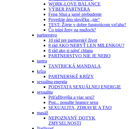
WORK-LOVE BALANCE
VÝBER PARTNERA
Feng Shui a jarné prebudenie
Povedzte áno slovíčku „nie“
TEST: Žijete v dobre fungujúcom vzťahu?
Čo trápi ženy na mužoch?
partnerstvo
10 rád pre partnerský život
8 rád AKO NEBYŤ LEN MILENKOU?
8 rád ako si nájsť chlapa
PARTNERSTVO NIE JE NEBO
tantra
TANTRICKÁ MANDALA
kríza
PARTNERSKÉ KRÍZY
sexuálna energia
PODSTATA SEXUÁLNEJ ENERGIE
sexualita
Príťažlivejšia a viac sexi?
Psst... posuňte hranice sexu
SEXUALITA, ZDRAVIE A TAO
masáž
NEPOZNANÝ DOTYK
ZMYSELNOSTI
žiarlivosť