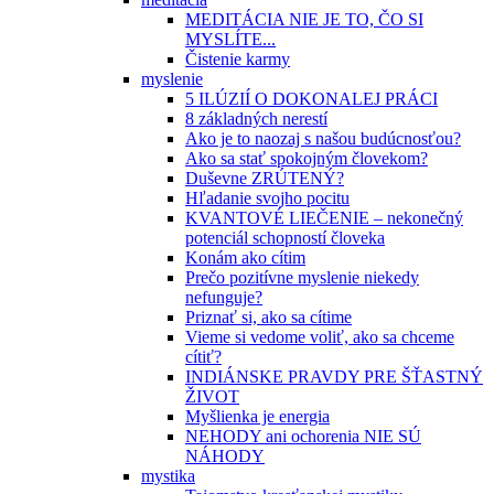
MEDITÁCIA NIE JE TO, ČO SI
MYSLÍTE...
Čistenie karmy
myslenie
5 ILÚZIÍ O DOKONALEJ PRÁCI
8 základných nerestí
Ako je to naozaj s našou budúcnosťou?
Ako sa stať spokojným človekom?
Duševne ZRÚTENÝ?
Hľadanie svojho pocitu
KVANTOVÉ LIEČENIE – nekonečný
potenciál schopností človeka
Konám ako cítim
Prečo pozitívne myslenie niekedy
nefunguje?
Priznať si, ako sa cítime
Vieme si vedome voliť, ako sa chceme
cítiť?
INDIÁNSKE PRAVDY PRE ŠŤASTNÝ
ŽIVOT
Myšlienka je energia
NEHODY ani ochorenia NIE SÚ
NÁHODY
mystika