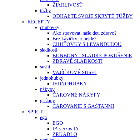
ŽIARLIVOSŤ
túžby
ODHAĽTE SVOJE SKRYTÉ TÚŽBY
RECEPTY
chuťovky
Ako stravovať naše deti zdravo?
Bez kávičky to nejde?
CHUŤOVKY S LEVANDUĽOU
sladkosti
BONBÓNY - SLADKÉ POKUŠENIE
ZDRAVÉ SLADKOSTI
sushi
VAJÍČKOVÉ SUSHI
jednohubky
JEDNOHUBKY
nákypy
ČAROVNÉ NÁKYPY
gaštany
ČAROVANIE S GAŠTANMI
SPIRIT
ego
EGO
JA verzus JA
ZRKADLO
meditácia