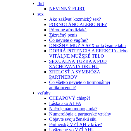
flirt
NEVINNÝ FLIRT
sex
Ako zažívať kozmický sex?
PORNO! ÁNO ALEBO NIE?
Prírodné afrodiziaká
Zázračný penis
Čo neviete o vagíne?
DNEŠNÝ MUŽ A SEX odkrývanie tabu
DOBRÁ POTENCIA A EREKCIA alebo
VITÁLNE MUŽSKÉ TELO
SEXUÁLNA TÚŽBA A PUD
ZACHOVANIA DRUHU
ZRELOSŤ A SYMBIÓZA
PARTNEROV
Čo všetko neviete o hormonálnej
antikoncepcii?
vzťahy
CHEAPOVÝ chlap?!
Láska ako ALFA
Načo je nám monogamia?
Numerológia a partnerské vzťahy
Objavte svoju ženskú silu
Partnerský VZŤAH v kríze?
Uväznené vo VZŤAHU