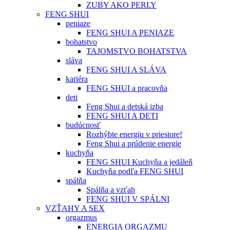
ZUBY AKO PERLY
FENG SHUI
peniaze
FENG SHUI A PENIAZE
bohatstvo
TAJOMSTVO BOHATSTVA
sláva
FENG SHUI A SLÁVA
kariéra
FENG SHUI a pracovňa
deti
Feng Shui a detská izba
FENG SHUI A DETI
budúcnosť
Rozhýbte energiu v priestore!
Feng Shui a prúdenie energie
kuchyňa
FENG SHUI Kuchyňa a jedáleň
Kuchyňa podľa FENG SHUI
spálňa
Spálňa a vzťah
FENG SHUI V SPÁLNI
VZŤAHY A SEX
orgazmus
ENERGIA ORGAZMU