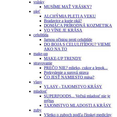
vrásky
MUSÍME MAŤ VRÁSKY?
pleť
ALCHÝMIA PLETI A VEKU
Bradavice a kurie oká?
DOMÁCA PRÍRODNÁ KOZMETIKA
VO VÍNE JE KRÁSA
celulitída
Jarnou očistou proti celulitíde
DO BOJA S CELULITÍDOU? VIEME
AKO NA TO
make-up
MAKE-UP TRENDY
stravovanie
PREČO NIE? mlieko, cukor a lepok...
Prekyslenie a surová strava
ČO JESŤ NAMIESTO mäsa?
vlasy
VLASY - TAJOMSTVO KRÁSY
mladosť
SUPERFOODS... Večná mladosť nie je
mýtus
TAJOMSTVO MLADOSTI A KRÁSY
zuby
Všetko o zuboch podľa čínskej medicíny