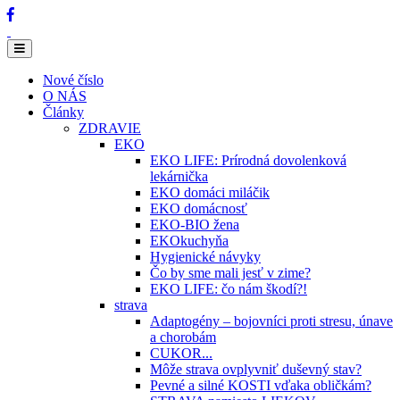
Nové číslo
O NÁS
Články
ZDRAVIE
EKO
EKO LIFE: Prírodná dovolenková
lekárnička
EKO domáci miláčik
EKO domácnosť
EKO-BIO žena
EKOkuchyňa
Hygienické návyky
Čo by sme mali jesť v zime?
EKO LIFE: čo nám škodí?!
strava
Adaptogény – bojovníci proti stresu, únave
a chorobám
CUKOR...
Môže strava ovplyvniť duševný stav?
Pevné a silné KOSTI vďaka obličkám?