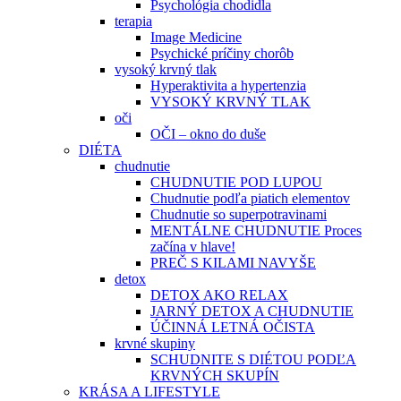
Psychológia chodidla
terapia
Image Medicine
Psychické príčiny chorôb
vysoký krvný tlak
Hyperaktivita a hypertenzia
VYSOKÝ KRVNÝ TLAK
oči
OČI – okno do duše
DIÉTA
chudnutie
CHUDNUTIE POD LUPOU
Chudnutie podľa piatich elementov
Chudnutie so superpotravinami
MENTÁLNE CHUDNUTIE Proces
začína v hlave!
PREČ S KILAMI NAVYŠE
detox
DETOX AKO RELAX
JARNÝ DETOX A CHUDNUTIE
ÚČINNÁ LETNÁ OČISTA
krvné skupiny
SCHUDNITE S DIÉTOU PODĽA
KRVNÝCH SKUPÍN
KRÁSA A LIFESTYLE