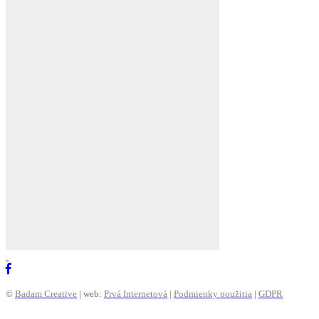
©
Badam Creative
| web:
Prvá Internetová
|
Podmienky použitia
|
GDPR