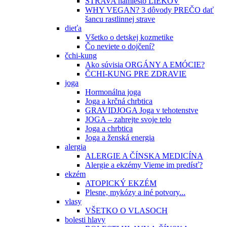
STRAVA namiesto LIEKOV
WHY VEGAN? 3 dôvody PREČO dať
šancu rastlinnej strave
dieťa
Všetko o detskej kozmetike
Čo neviete o dojčení?
čchi-kung
Ako súvisia ORGÁNY A EMÓCIE?
ČCHI-KUNG PRE ZDRAVIE
joga
Hormonálna joga
Joga a krčná chrbtica
GRAVIDJOGA Joga v tehotenstve
JOGA – zahrejte svoje telo
Joga a chrbtica
Joga a ženská energia
alergia
ALERGIE A ČÍNSKA MEDICÍNA
Alergie a ekzémy Vieme im predísť?
ekzém
ATOPICKÝ EKZÉM
Plesne, mykózy a iné potvory...
vlasy
VŠETKO O VLASOCH
bolesti hlavy