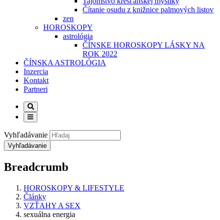
Tajomstvo kresťanskej mystiky
Čítanie osudu z knižnice palmových listov
zen
HOROSKOPY
astrológia
ČÍNSKE HOROSKOPY LÁSKY NA
ROK 2022
ČÍNSKA ASTROLÓGIA
Inzercia
Kontakt
Partneri
Vyhľadávanie
Breadcrumb
HOROSKOPY & LIFESTYLE
Články
VZŤAHY A SEX
sexuálna energia