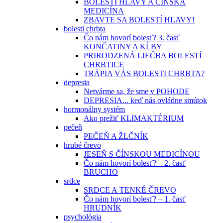
BOLESTI HLAVY A ČÍNSKA
MEDICÍNA
ZBAVTE SA BOLESTÍ HLAVY!
bolesti chrbta
Čo nám hovorí bolesť? 3. časť
KONČATINY A KĹBY
PRIRODZENÁ LIEČBA BOLESTÍ
CHRBTICE
TRÁPIA VÁS BOLESTI CHRBTA?
depresia
Netvárme sa, že sme v POHODE
DEPRESIA... keď nás ovládne smútok
hormonálny systém
Ako prežiť KLIMAKTÉRIUM
pečeň
PEČEŇ A ŽLČNÍK
hrubé črevo
JESEŇ S ČÍNSKOU MEDICÍNOU
Čo nám hovorí bolesť? – 2. časť
BRUCHO
srdce
SRDCE A TENKÉ ČREVO
Čo nám hovorí bolesť? – 1. časť
HRUDNÍK
psychológia