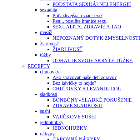
PODSTATA SEXUÁLNEJ ENERGIE
sexualita
Príťažlivejšia a viac sexi?
Psst... posuňte hranice sexu
SEXUALITA, ZDRAVIE A TAO
masáž
NEPOZNANÝ DOTYK ZMYSELNOSTI
žiarlivosť
ŽIARLIVOSŤ
túžby
ODHAĽTE SVOJE SKRYTÉ TÚŽBY
RECEPTY
chuťovky
Ako stravovať naše deti zdravo?
Bez kávičky to nejde?
CHUŤOVKY S LEVANDUĽOU
sladkosti
BONBÓNY - SLADKÉ POKUŠENIE
ZDRAVÉ SLADKOSTI
sushi
VAJÍČKOVÉ SUSHI
jednohubky
JEDNOHUBKY
nákypy
ČAROVNÉ NÁKYPY