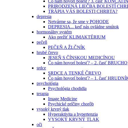
Čo nám hovorí bolesť? 3. časť KONČAT
PRIRODZENÁ LIEČBA BOLESTÍ CHR
TRÁPIA VÁS BOLESTI CHRBTA?
depresia
Netvárme sa, že sme v POHODE
DEPRESIA... keď nás ovládne smútok
hormonálny systém
Ako prežiť KLIMAKTÉRIUM
pečeň
PEČEŇ A ŽLČNÍK
hrubé črevo
JESEŇ S ČÍNSKOU MEDICÍNOU
Čo nám hovorí bolesť? – 2. časť BRUCHO
srdce
SRDCE A TENKÉ ČREVO
Čo nám hovorí bolesť? – 1. časť HRUDNÍ
psychológia
Psychológia chodidla
terapia
Image Medicine
Psychické príčiny chorôb
vysoký krvný tlak
Hyperaktivita a hypertenzia
VYSOKÝ KRVNÝ TLAK
oči