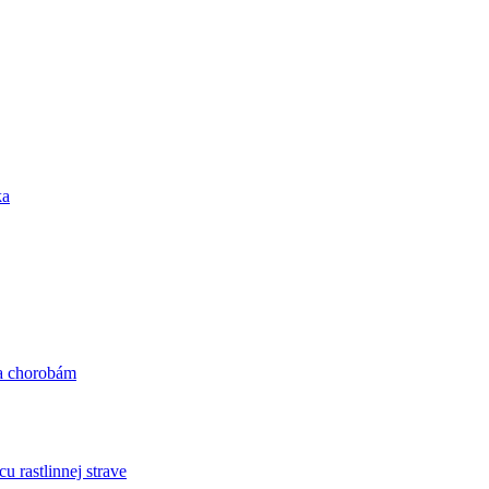
ka
 a chorobám
astlinnej strave