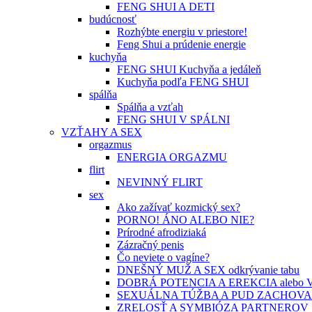
FENG SHUI A DETI
budúcnosť
Rozhýbte energiu v priestore!
Feng Shui a prúdenie energie
kuchyňa
FENG SHUI Kuchyňa a jedáleň
Kuchyňa podľa FENG SHUI
spálňa
Spálňa a vzťah
FENG SHUI V SPÁLNI
VZŤAHY A SEX
orgazmus
ENERGIA ORGAZMU
flirt
NEVINNÝ FLIRT
sex
Ako zažívať kozmický sex?
PORNO! ÁNO ALEBO NIE?
Prírodné afrodiziaká
Zázračný penis
Čo neviete o vagíne?
DNEŠNÝ MUŽ A SEX odkrývanie tabu
DOBRÁ POTENCIA A EREKCIA alebo
SEXUÁLNA TÚŽBA A PUD ZACHOV
ZRELOSŤ A SYMBIÓZA PARTNEROV