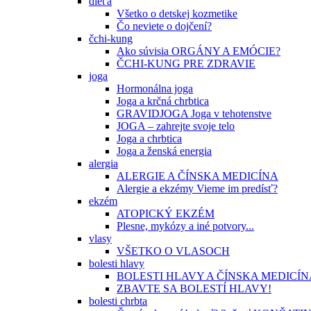
dieťa
Všetko o detskej kozmetike
Čo neviete o dojčení?
čchi-kung
Ako súvisia ORGÁNY A EMÓCIE?
ČCHI-KUNG PRE ZDRAVIE
joga
Hormonálna joga
Joga a krčná chrbtica
GRAVIDJOGA Joga v tehotenstve
JOGA – zahrejte svoje telo
Joga a chrbtica
Joga a ženská energia
alergia
ALERGIE A ČÍNSKA MEDICÍNA
Alergie a ekzémy Vieme im predísť?
ekzém
ATOPICKÝ EKZÉM
Plesne, mykózy a iné potvory...
vlasy
VŠETKO O VLASOCH
bolesti hlavy
BOLESTI HLAVY A ČÍNSKA MEDICÍN
ZBAVTE SA BOLESTÍ HLAVY!
bolesti chrbta