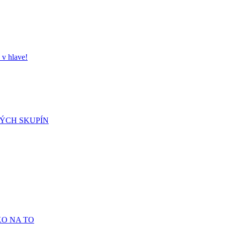
 hlave!
NÝCH SKUPÍN
KO NA TO