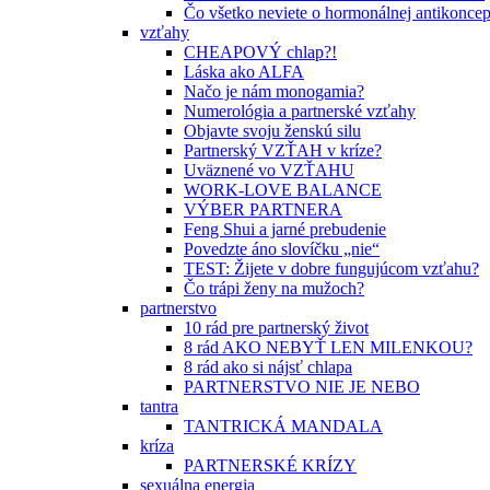
Čo všetko neviete o hormonálnej antikoncep
vzťahy
CHEAPOVÝ chlap?!
Láska ako ALFA
Načo je nám monogamia?
Numerológia a partnerské vzťahy
Objavte svoju ženskú silu
Partnerský VZŤAH v kríze?
Uväznené vo VZŤAHU
WORK-LOVE BALANCE
VÝBER PARTNERA
Feng Shui a jarné prebudenie
Povedzte áno slovíčku „nie“
TEST: Žijete v dobre fungujúcom vzťahu?
Čo trápi ženy na mužoch?
partnerstvo
10 rád pre partnerský život
8 rád AKO NEBYŤ LEN MILENKOU?
8 rád ako si nájsť chlapa
PARTNERSTVO NIE JE NEBO
tantra
TANTRICKÁ MANDALA
kríza
PARTNERSKÉ KRÍZY
sexuálna energia