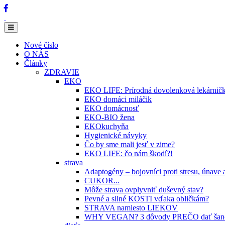
Nové číslo
O NÁS
Články
ZDRAVIE
EKO
EKO LIFE: Prírodná dovolenková lekárnič
EKO domáci miláčik
EKO domácnosť
EKO-BIO žena
EKOkuchyňa
Hygienické návyky
Čo by sme mali jesť v zime?
EKO LIFE: čo nám škodí?!
strava
Adaptogény – bojovníci proti stresu, únave
CUKOR...
Môže strava ovplyvniť duševný stav?
Pevné a silné KOSTI vďaka obličkám?
STRAVA namiesto LIEKOV
WHY VEGAN? 3 dôvody PREČO dať šancu r