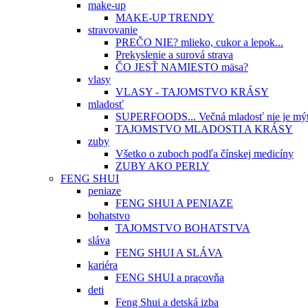
make-up
MAKE-UP TRENDY
stravovanie
PREČO NIE? mlieko, cukor a lepok...
Prekyslenie a surová strava
ČO JESŤ NAMIESTO mäsa?
vlasy
VLASY - TAJOMSTVO KRÁSY
mladosť
SUPERFOODS... Večná mladosť nie je mý
TAJOMSTVO MLADOSTI A KRÁSY
zuby
Všetko o zuboch podľa čínskej medicíny
ZUBY AKO PERLY
FENG SHUI
peniaze
FENG SHUI A PENIAZE
bohatstvo
TAJOMSTVO BOHATSTVA
sláva
FENG SHUI A SLÁVA
kariéra
FENG SHUI a pracovňa
deti
Feng Shui a detská izba