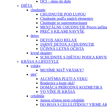
OČI – okno do duše
DIÉTA
chudnutie
CHUDNUTIE POD LUPOU
Chudnutie podľa piatich elementov
Chudnutie so superpotravinami
MENTÁLNE CHUDNUTIE Proces začína v
PREČ S KILAMI NAVYŠE
detox
DETOX AKO RELAX
JARNÝ DETOX A CHUDNUTIE
ÚČINNÁ LETNÁ OČISTA
krvné skupiny
SCHUDNITE S DIÉTOU PODĽA KRV
KRÁSA A LIFESTYLE
vrásky
MUSÍME MAŤ VRÁSKY?
pleť
ALCHÝMIA PLETI A VEKU
Bradavice a kurie oká?
DOMÁCA PRÍRODNÁ KOZMETIKA
VO VÍNE JE KRÁSA
celulitída
Jarnou očistou proti celulitíde
DO BOJA S CELULITÍDOU? VIEME A