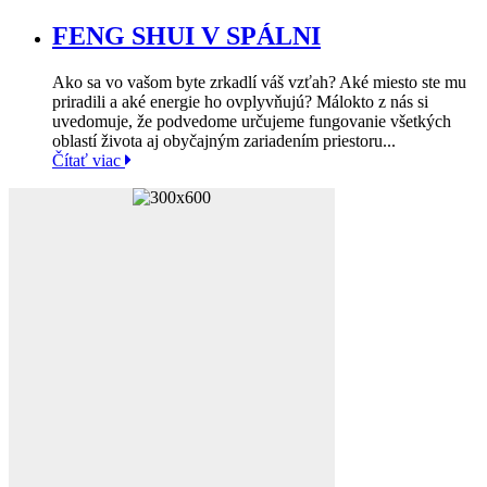
FENG SHUI V SPÁLNI
Ako sa vo vašom byte zrkadlí váš vzťah? Aké miesto ste mu
priradili a aké energie ho ovplyvňujú? Málokto z nás si
uvedomuje, že podvedome určujeme fungovanie všetkých
oblastí života aj obyčajným zariadením priestoru...
Čítať viac