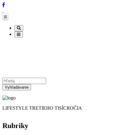
Nové číslo
O NÁS
Články
ČÍNSKA ASTROLÓGIA
Inzercia
Kontakt
Partneri
Vyhľadávanie
LIFESTYLE TRETIEHO TISÍCROČIA
Rubriky