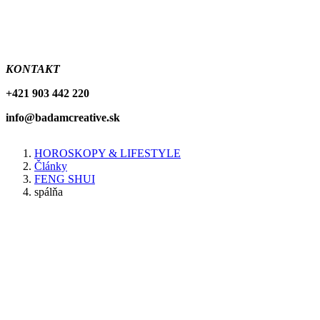
KONTAKT
+421 903 442 220
info@badamcreative.sk
HOROSKOPY & LIFESTYLE
Články
Breadcrumb
FENG SHUI
spálňa