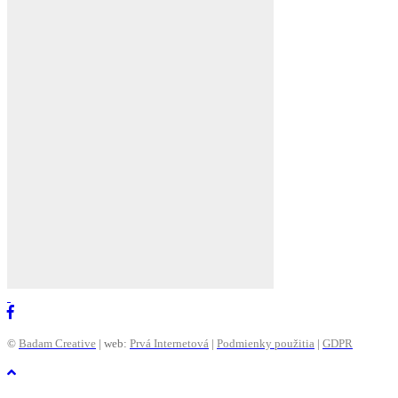
©
Badam Creative
| web:
Prvá Internetová
|
Podmienky použitia
|
GDPR