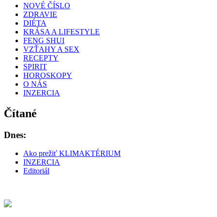
NOVÉ ČÍSLO
ZDRAVIE
DIÉTA
KRÁSA A LIFESTYLE
FENG SHUI
VZŤAHY A SEX
RECEPTY
SPIRIT
HOROSKOPY
O NÁS
INZERCIA
Čítané
Dnes:
Ako prežiť KLIMAKTÉRIUM
INZERCIA
Editoriál