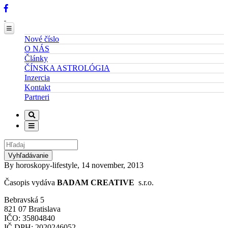
Nové číslo
O NÁS
Články
ČÍNSKA ASTROLÓGIA
Inzercia
Kontakt
Partneri
Vyhľadávanie
By
horoskopy-lifestyle
,
14 november, 2013
Časopis vydáva
BADAM CREATIVE
s.r.o.
Bebravská 5
821 07 Bratislava
IČO: 35804840
IČ DPH: 2020246052