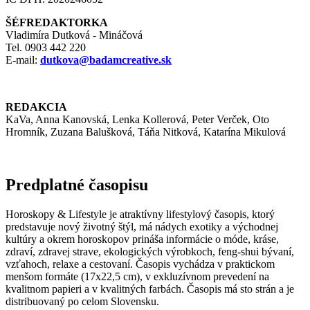
ŠÉFREDAKTORKA
Vladimíra Dutková - Mináčová
Tel. 0903 442 220
E-mail:
dutkova@badamcreative.sk
REDAKCIA
KaVa, Anna Kanovská, Lenka Kollerová, Peter Verček, Oto
Hromník, Zuzana Balušková, Táňa Nitková, Katarína Mikulová
Predplatné časopisu
Horoskopy & Lifestyle je atraktívny lifestylový časopis, ktorý
predstavuje nový životný štýl, má nádych exotiky a východnej
kultúry a okrem horoskopov prináša informácie o móde, kráse,
zdraví, zdravej strave, ekologických výrobkoch, feng-shui bývaní,
vzťahoch, relaxe a cestovaní. Časopis vychádza v praktickom
menšom formáte (17x22,5 cm), v exkluzívnom prevedení na
kvalitnom papieri a v kvalitných farbách. Časopis má sto strán a je
distribuovaný po celom Slovensku.