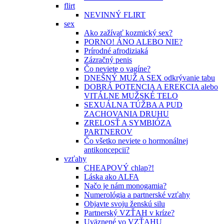
flirt
NEVINNÝ FLIRT
sex
Ako zažívať kozmický sex?
PORNO! ÁNO ALEBO NIE?
Prírodné afrodiziaká
Zázračný penis
Čo neviete o vagíne?
DNEŠNÝ MUŽ A SEX odkrývanie tabu
DOBRÁ POTENCIA A EREKCIA alebo
VITÁLNE MUŽSKÉ TELO
SEXUÁLNA TÚŽBA A PUD
ZACHOVANIA DRUHU
ZRELOSŤ A SYMBIÓZA
PARTNEROV
Čo všetko neviete o hormonálnej
antikoncepcii?
vzťahy
CHEAPOVÝ chlap?!
Láska ako ALFA
Načo je nám monogamia?
Numerológia a partnerské vzťahy
Objavte svoju ženskú silu
Partnerský VZŤAH v kríze?
Uväznené vo VZŤAHU