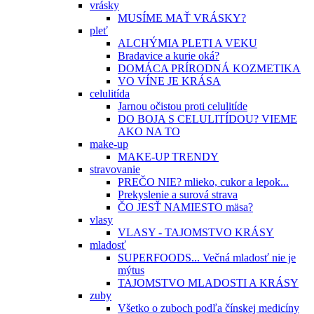
vrásky
MUSÍME MAŤ VRÁSKY?
pleť
ALCHÝMIA PLETI A VEKU
Bradavice a kurie oká?
DOMÁCA PRÍRODNÁ KOZMETIKA
VO VÍNE JE KRÁSA
celulitída
Jarnou očistou proti celulitíde
DO BOJA S CELULITÍDOU? VIEME
AKO NA TO
make-up
MAKE-UP TRENDY
stravovanie
PREČO NIE? mlieko, cukor a lepok...
Prekyslenie a surová strava
ČO JESŤ NAMIESTO mäsa?
vlasy
VLASY - TAJOMSTVO KRÁSY
mladosť
SUPERFOODS... Večná mladosť nie je
mýtus
TAJOMSTVO MLADOSTI A KRÁSY
zuby
Všetko o zuboch podľa čínskej medicíny