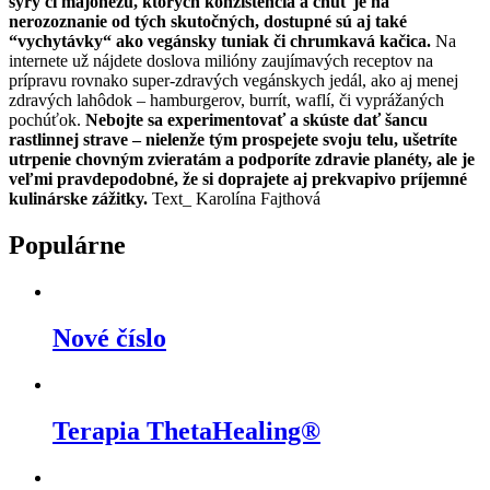
syry či majonézu, ktorých konzistencia a chuť je na
nerozoznanie od tých skutočných, dostupné sú aj také
“vychytávky“ ako vegánsky tuniak či chrumkavá kačica.
Na
internete už nájdete doslova milióny zaujímavých receptov na
prípravu rovnako super-zdravých vegánskych jedál, ako aj menej
zdravých lahôdok – hamburgerov, burrít, waflí, či vyprážaných
pochúťok.
Nebojte sa experimentovať a skúste dať šancu
rastlinnej strave – nielenže tým prospejete svoju telu, ušetríte
utrpenie chovným zvieratám a podporíte zdravie planéty, ale je
veľmi pravdepodobné, že si doprajete aj prekvapivo príjemné
kulinárske zážitky.
Text_ Karolína Fajthová
Populárne
Nové číslo
Terapia ThetaHealing®