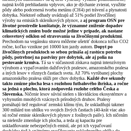
najmä kvôli prehliadaniu vplyvov, ako je dýchanie zvierat, využitie
pôdy alebo podcenená tvorba metánu (CH4) pri trávení a plynatosti
dobytka. Niektoré odhady uvádzajú až 51% podiel živočíšnej
výroby na emisiách skleníkových plynov, a
aj program OSN pre
životné prostredie konštatuje, že významné zníženie dopadov
klimatických zmien bude možné jedine v prípade, ak nastane
celosvetový odklon od stravovania sa živočíšnymi produktmi
.
Prechodom na vegánsku stravu môžeme ušetriť dokonca toľko CO2
ročne, koľko vznikne pri 10000 km jazdy autom.
Dopyt po
živočíšnych produktoch so sebou prináša aj rastúcu potrebu
pôdy, potrebnej na pastviny pre dobytok, ale aj polia na
pestovanie krmiva.
Tá sa v súčasnosti získava najmä intenzívnym
výrubom a vypaľovaním dažďových pralesov, amazonského pralesa
a iných lesov v rôznych častiach sveta. Až 70% vyrúbanej plochy
amazonského pralesa slúži pre chov dobytka.
Každé dve sekundy
takto zmizne plocha lesa s rozlohou futbalového ihriska, a ročne
sa jedná o plochu, ktorá zodpovedá rozlohe celého Česka a
Slovenska.
Ničenie lesov súvisí nielen s likvidáciou ekosystémov a
vyhynutím mnohých vzácnych prírodných druhov. Pralesy
pomáhajú tiež regulovať zemskú klímu tým, že uskladňujú takmer
300 miliárd ton uhlíku vo svojich živých častiach (40-krát viac ako
sú ročné emisie skleníkových plynov z fosílnych palív). Ich ničením
sa nielenže zmenšuje ich plocha, a teda aj kapacita pre
uskladňovanie nebezpečných emisií, ale pri ich vypaľovaní
dochádza tiež k spätnému uvoľňovaniu uskladneného uhlíka do