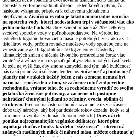
atmosféry vo forme oxidu uhličitého – skleníkového plynu, čo
následne významne prispieva k celkovému globálnemu
otepľovaniu.
Živočíšna výroba je takisto mimoriadne náročná
na spotrebu vody, ktorej nedostatkom trpí v súčasnosti viac ako
jedna miliarda ľudí.
Na chov zvierat pripadá až 29% celkovej
svetovej spotreby vody v poľnohospodárstve. Na výrobu len
jedného kilogramu hovädzieho mäsa je potrebných viac ako až 15
tisíc litrov vody, pričom rovnaké množstvo vody spotrebujeme na
vypestovanie až 10 kg obilnín a 50 kg zeleniny! Dôsledky
klimatických zmien a ničenia životného prostredia sú čoraz viac
viditeľné a výrazne ich už pociťujú obyvatelia mnohých častí sveta.
Je teda najvyšší čas, aby sme sa zamysleli nad tým, aká budúcnosť
nás čaká pri udržaní súčasnej tendencie.
Súčasnosť aj budúcnosť
planéty má v rukách každý jeden z nás a zmena nemusí byť
náročná – spočíva len v tom, že začneme robiť zodpovedné
rozhodnutia, vrátane toho, že sa rozhodneme vyradiť zo svojho
jedálnička živočíšne potraviny, a začneme ich postupne
nahrádzať chutnými jedlami zo zeleniny, ovocia, obilnín či
strukovín.
Prechod na čisto rastlinnú stravu nie je už v súčasnej
dobe taký náročný, aký bol pár desiatok rokov dozadu, kedy sa aj
tofu muselo vyrábať v domácich podmienkach:)
Dnes už trh
ponúka najrozmanitejšie vegánske delikatesy, ktoré plne
uspokoja chuťové bunky každého “všežravca“ – okrem už
známych rastlinných mliek či náhrad mäsa, môžete ochutnať aj