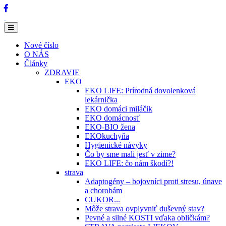
Nové číslo
O NÁS
Články
ZDRAVIE
EKO
EKO LIFE: Prírodná dovolenková
lekárnička
EKO domáci miláčik
EKO domácnosť
EKO-BIO žena
EKOkuchyňa
Hygienické návyky
Čo by sme mali jesť v zime?
EKO LIFE: čo nám škodí?!
strava
Adaptogény – bojovníci proti stresu, únave
a chorobám
CUKOR...
Môže strava ovplyvniť duševný stav?
Pevné a silné KOSTI vďaka obličkám?