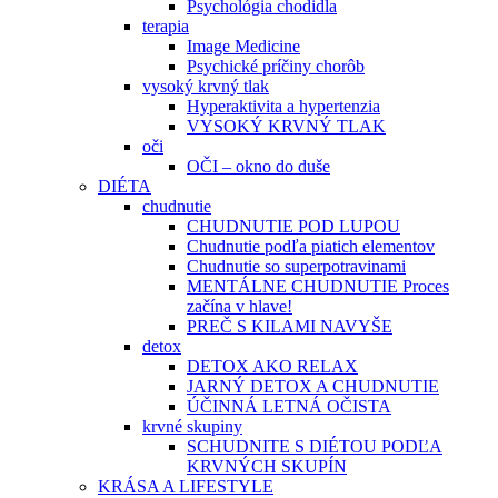
Psychológia chodidla
terapia
Image Medicine
Psychické príčiny chorôb
vysoký krvný tlak
Hyperaktivita a hypertenzia
VYSOKÝ KRVNÝ TLAK
oči
OČI – okno do duše
DIÉTA
chudnutie
CHUDNUTIE POD LUPOU
Chudnutie podľa piatich elementov
Chudnutie so superpotravinami
MENTÁLNE CHUDNUTIE Proces
začína v hlave!
PREČ S KILAMI NAVYŠE
detox
DETOX AKO RELAX
JARNÝ DETOX A CHUDNUTIE
ÚČINNÁ LETNÁ OČISTA
krvné skupiny
SCHUDNITE S DIÉTOU PODĽA
KRVNÝCH SKUPÍN
KRÁSA A LIFESTYLE