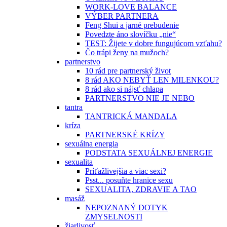
WORK-LOVE BALANCE
VÝBER PARTNERA
Feng Shui a jarné prebudenie
Povedzte áno slovíčku „nie“
TEST: Žijete v dobre fungujúcom vzťahu?
Čo trápi ženy na mužoch?
partnerstvo
10 rád pre partnerský život
8 rád AKO NEBYŤ LEN MILENKOU?
8 rád ako si nájsť chlapa
PARTNERSTVO NIE JE NEBO
tantra
TANTRICKÁ MANDALA
kríza
PARTNERSKÉ KRÍZY
sexuálna energia
PODSTATA SEXUÁLNEJ ENERGIE
sexualita
Príťažlivejšia a viac sexi?
Psst... posuňte hranice sexu
SEXUALITA, ZDRAVIE A TAO
masáž
NEPOZNANÝ DOTYK
ZMYSELNOSTI
žiarlivosť