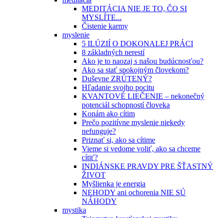
MEDITÁCIA NIE JE TO, ČO SI
MYSLÍTE...
Čistenie karmy
myslenie
5 ILÚZIÍ O DOKONALEJ PRÁCI
8 základných nerestí
Ako je to naozaj s našou budúcnosťou?
Ako sa stať spokojným človekom?
Duševne ZRÚTENÝ?
Hľadanie svojho pocitu
KVANTOVÉ LIEČENIE – nekonečný
potenciál schopností človeka
Konám ako cítim
Prečo pozitívne myslenie niekedy
nefunguje?
Priznať si, ako sa cítime
Vieme si vedome voliť, ako sa chceme
cítiť?
INDIÁNSKE PRAVDY PRE ŠŤASTNÝ
ŽIVOT
Myšlienka je energia
NEHODY ani ochorenia NIE SÚ
NÁHODY
mystika