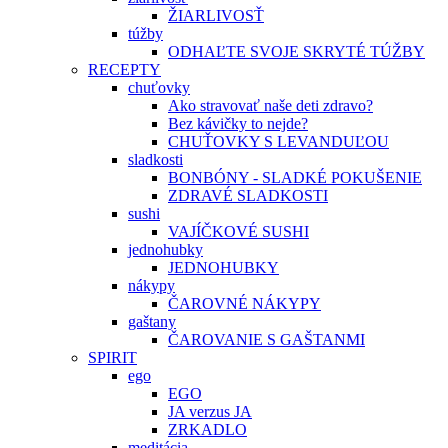
ŽIARLIVOSŤ
túžby
ODHAĽTE SVOJE SKRYTÉ TÚŽBY
RECEPTY
chuťovky
Ako stravovať naše deti zdravo?
Bez kávičky to nejde?
CHUŤOVKY S LEVANDUĽOU
sladkosti
BONBÓNY - SLADKÉ POKUŠENIE
ZDRAVÉ SLADKOSTI
sushi
VAJÍČKOVÉ SUSHI
jednohubky
JEDNOHUBKY
nákypy
ČAROVNÉ NÁKYPY
gaštany
ČAROVANIE S GAŠTANMI
SPIRIT
ego
EGO
JA verzus JA
ZRKADLO
meditácia