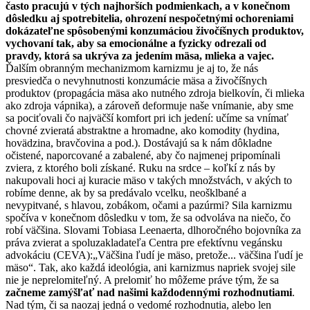
často pracujú v tých najhorších podmienkach, a v konečnom
dôsledku aj spotrebitelia, ohrození nespočetnými ochoreniami
dokázateľne spôsobenými konzumáciou živočíšnych produktov,
vychovaní tak, aby sa emocionálne a fyzicky odrezali od
pravdy, ktorá sa ukrýva za jedením mäsa, mlieka a vajec.
Ďalším obranným mechanizmom karnizmu je aj to, že nás
presviedča o nevyhnutnosti konzumácie mäsa a živočíšnych
produktov (propagácia mäsa ako nutného zdroja bielkovín, či mlieka
ako zdroja vápnika), a zároveň deformuje naše vnímanie, aby sme
sa pociťovali čo najväčší komfort pri ich jedení: učíme sa vnímať
chovné zvieratá abstraktne a hromadne, ako komodity (hydina,
hovädzina, bravčovina a pod.). Dostávajú sa k nám dôkladne
očistené, naporcované a zabalené, aby čo najmenej pripomínali
zviera, z ktorého boli získané. Ruku na srdce – koľkí z nás by
nakupovali hoci aj kuracie mäso v takých množstvách, v akých to
robíme denne, ak by sa predávalo vcelku, neošklbané a
nevypitvané, s hlavou, zobákom, očami a pazúrmi? Sila karnizmu
spočíva v konečnom dôsledku v tom, že sa odvoláva na niečo, čo
robí väčšina. Slovami Tobiasa Leenaerta, dlhoročného bojovníka za
práva zvierat a spoluzakladateľa Centra pre efektívnu vegánsku
advokáciu (CEVA):„Väčšina ľudí je mäso, pretože... väčšina ľudí je
mäso“. Tak, ako každá ideológia, ani karnizmus napriek svojej sile
nie je neprelomiteľný. A prelomiť ho môžeme práve tým, že sa
začneme zamýšľať nad našimi každodennými rozhodnutiami
.
Nad tým, či sa naozaj jedná o vedomé rozhodnutia, alebo len