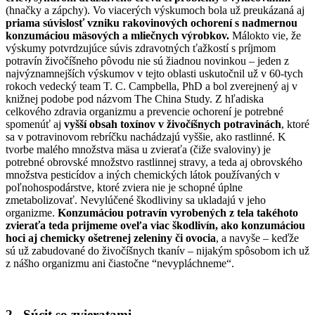
(hnačky a zápchy). Vo viacerých výskumoch bola už preukázaná aj
priama súvislosť vzniku rakovinových ochorení s nadmernou
konzumáciou mäsových a mliečnych výrobkov.
Málokto vie, že
výskumy potvrdzujúce súvis zdravotných ťažkostí s príjmom
potravín živočíšneho pôvodu nie sú žiadnou novinkou – jeden z
najvýznamnejších výskumov v tejto oblasti uskutočnil už v 60-tych
rokoch vedecký team T. C. Campbella, PhD a bol zverejnený aj v
knižnej podobe pod názvom The China Study. Z hľadiska
celkového zdravia organizmu a prevencie ochorení je potrebné
spomenúť aj
vyšší obsah toxínov v živočíšnych potravinách
, ktoré
sa v potravinovom rebríčku nachádzajú vyššie, ako rastlinné. K
tvorbe malého množstva mäsa u zvieraťa (čiže svaloviny) je
potrebné obrovské množstvo rastlinnej stravy, a teda aj obrovského
množstva pesticídov a iných chemických látok používaných v
poľnohospodárstve, ktoré zviera nie je schopné úplne
zmetabolizovať. Nevylúčené škodliviny sa ukladajú v jeho
organizme.
Konzumáciou potravín vyrobených z tela takéhoto
zvieraťa teda prijmeme oveľa viac škodlivín, ako konzumáciou
hoci aj chemicky ošetrenej zeleniny či ovocia
, a navyše – keďže
sú už zabudované do živočíšnych tkanív – nijakým spôsobom ich už
z nášho organizmu ani čiastočne “nevypláchneme“.
2_ Súcit so zvieratami