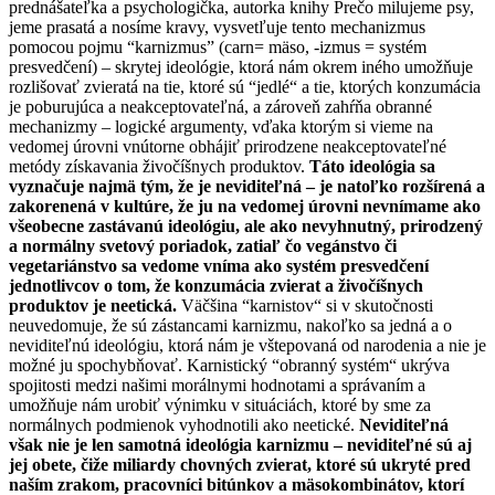
prednášateľka a psychologička, autorka knihy Prečo milujeme psy,
jeme prasatá a nosíme kravy, vysvetľuje tento mechanizmus
pomocou pojmu “karnizmus” (carn= mäso, -izmus = systém
presvedčení) – skrytej ideológie, ktorá nám okrem iného umožňuje
rozlišovať zvieratá na tie, ktoré sú “jedlé“ a tie, ktorých konzumácia
je poburujúca a neakceptovateľná, a zároveň zahŕňa obranné
mechanizmy – logické argumenty, vďaka ktorým si vieme na
vedomej úrovni vnútorne obhájiť prirodzene neakceptovateľné
metódy získavania živočíšnych produktov.
Táto ideológia sa
vyznačuje najmä tým, že je neviditeľná – je natoľko rozšírená a
zakorenená v kultúre, že ju na vedomej úrovni nevnímame ako
všeobecne zastávanú ideológiu, ale ako nevyhnutný, prirodzený
a normálny svetový poriadok, zatiaľ čo vegánstvo či
vegetariánstvo sa vedome vníma ako systém presvedčení
jednotlivcov o tom, že konzumácia zvierat a živočíšnych
produktov je neetická.
Väčšina “karnistov“ si v skutočnosti
neuvedomuje, že sú zástancami karnizmu, nakoľko sa jedná a o
neviditeľnú ideológiu, ktorá nám je vštepovaná od narodenia a nie je
možné ju spochybňovať. Karnistický “obranný systém“ ukrýva
spojitosti medzi našimi morálnymi hodnotami a správaním a
umožňuje nám urobiť výnimku v situáciách, ktoré by sme za
normálnych podmienok vyhodnotili ako neetické.
Neviditeľná
však nie je len samotná ideológia karnizmu – neviditeľné sú aj
jej obete, čiže miliardy chovných zvierat, ktoré sú ukryté pred
naším zrakom, pracovníci bitúnkov a mäsokombinátov, ktorí