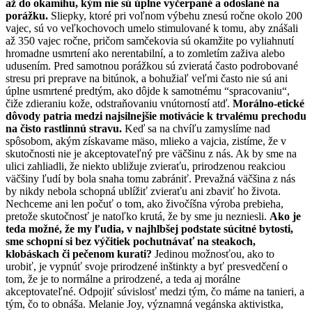
až do okamihu, kým nie sú úplne vyčerpané a odoslané na
porážku.
Sliepky, ktoré pri voľnom výbehu znesú ročne okolo 200
vajec, sú vo veľkochovoch umelo stimulované k tomu, aby znášali
až 350 vajec ročne, pričom samčekovia sú okamžite po vyliahnutí
hromadne usmrtení ako nerentabilní, a to zomletím zaživa alebo
udusením. Pred samotnou porážkou sú zvieratá často podrobované
stresu pri preprave na bitúnok, a bohužiaľ veľmi často nie sú ani
úplne usmrtené predtým, ako dôjde k samotnému “spracovaniu“,
čiže zdieraniu kože, odstraňovaniu vnútorností atď.
Morálno-etické
dôvody patria medzi najsilnejšie motivácie k trvalému prechodu
na čisto rastlinnú stravu.
Keď sa na chvíľu zamyslíme nad
spôsobom, akým získavame mäso, mlieko a vajcia, zistíme, že v
skutočnosti nie je akceptovateľný pre väčšinu z nás. Ak by sme na
ulici zahliadli, že niekto ubližuje zvieraťu, prirodzenou reakciou
väčšiny ľudí by bola snaha tomu zabrániť. Prevažná väčšina z nás
by nikdy nebola schopná ublížiť zvieraťu ani zbaviť ho života.
Nechceme ani len počuť o tom, ako živočíšna výroba prebieha,
pretože skutočnosť je natoľko krutá, že by sme ju nezniesli.
Ako je
teda možné, že my ľudia, v najhlbšej podstate súcitné bytosti,
sme schopní si bez výčitiek pochutnávať na steakoch,
klobáskach či pečenom kurati?
Jedinou možnosťou, ako to
urobiť, je vypnúť svoje prirodzené inštinkty a byť presvedčení o
tom, že je to normálne a prirodzené, a teda aj morálne
akceptovateľné. Odpojiť súvislosť medzi tým, čo máme na tanieri, a
tým, čo to obnáša. Melanie Joy, významná vegánska aktivistka,