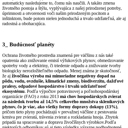
automaticky nasledujeme to, čomu nás naučili. A takáto zmena
životného postoja a štýlu, vyplývajúca z našej prirodzenej potreby,
úprimnosti a otvorenosti voči našim prirodzeným pocitom a
inštinktom, bude potom nielen jednoduchá a trvalo udržateľná, ale aj
radostná a obohacujúca.
3_ Budúcnosť planéty
Ochrana životného prostredia znamená pre väčšinu z nás také
opatrenia ako znižovanie emisií výfukových plynov, obmedzovanie
spotreby vody a elektriny, či triedenie odpadu a znižovanie tvorby
biologicky nerozložiteľného odpadu. Menej známa je skutočnosť,
že aj
živočíšna výroba má mimoriadne negatívny dopad na
pôdu, vodu, ovzdušie, klimatické zmeny, biodiverzitu, dažďové
pralesy, odpadové hospodárstvo i trvalú udržateľnosť
ekosystému
. Podľa výpočtov potravinovej a poľnohospodárskej
organizácie (FAO) z roku 2013
má chov hospodárskych zvierat
za následok tvorbu až 14,5% celkového množstva skleníkových
plynov, čo je viac, ako všetky formy dopravy dokopy (13%)
,
pričom tieto plyny pochádzajú v prevažnej väčšine z pestovania
krmiva pre zvieratá, trávenia zvierat a rozkladania hnoja. Zbytok
pripadá na spracovanie a dopravu živočíšnych výrobkov.Podľa
niektorých odborníkov sú aj tieto výsledky výrazne podhodnotené,