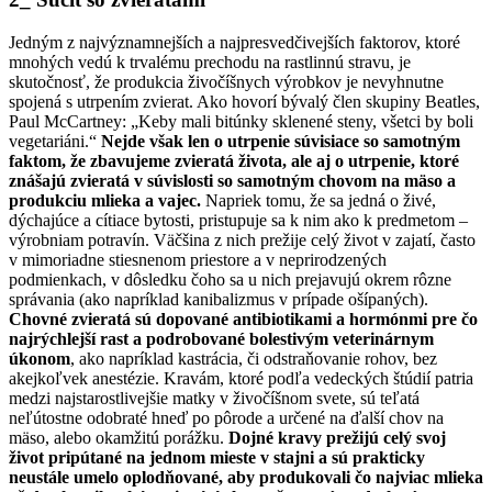
Jedným z najvýznamnejších a najpresvedčivejších faktorov, ktoré
mnohých vedú k trvalému prechodu na rastlinnú stravu, je
skutočnosť, že produkcia živočíšnych výrobkov je nevyhnutne
spojená s utrpením zvierat. Ako hovorí bývalý člen skupiny Beatles,
Paul McCartney: „Keby mali bitúnky sklenené steny, všetci by boli
vegetariáni.“
Nejde však len o utrpenie súvisiace so samotným
faktom, že zbavujeme zvieratá života, ale aj o utrpenie, ktoré
znášajú zvieratá v súvislosti so samotným chovom na mäso a
produkciu mlieka a vajec.
Napriek tomu, že sa jedná o živé,
dýchajúce a cítiace bytosti, pristupuje sa k nim ako k predmetom –
výrobniam potravín. Väčšina z nich prežije celý život v zajatí, často
v mimoriadne stiesnenom priestore a v neprirodzených
podmienkach, v dôsledku čoho sa u nich prejavujú okrem rôzne
správania (ako napríklad kanibalizmus v prípade ošípaných).
Chovné zvieratá sú dopované antibiotikami a hormónmi pre čo
najrýchlejší rast a podrobované bolestivým veterinárnym
úkonom
, ako napríklad kastrácia, či odstraňovanie rohov, bez
akejkoľvek anestézie. Kravám, ktoré podľa vedeckých štúdií patria
medzi najstarostlivejšie matky v živočíšnom svete, sú teľatá
neľútostne odobraté hneď po pôrode a určené na ďalší chov na
mäso, alebo okamžitú porážku.
Dojné kravy prežijú celý svoj
život pripútané na jednom mieste v stajni a sú prakticky
neustále umelo oplodňované, aby produkovali čo najviac mlieka