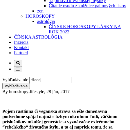
Tajomstvo kresťanskej mystiky
Čítanie osudu z knižnice palmových listov
zen
HOROSKOPY
astrológia
ČÍNSKE HOROSKOPY LÁSKY NA
ROK 2022
ČÍNSKA ASTROLÓGIA
Inzercia
Kontakt
Partneri
Vyhľadávanie
By
horoskopy-lifestyle
,
28 jún, 2017
Pojem rastlinná či vegánska strava sa ešte donedávna
podvedome spájal najmä s úzkym okruhom ľudí, väčšinou
príslušníkov mladšej generácie a vyznávačov extrémneho
“rebelského“ životného štýlu, a to aj napriek tomu, že sa