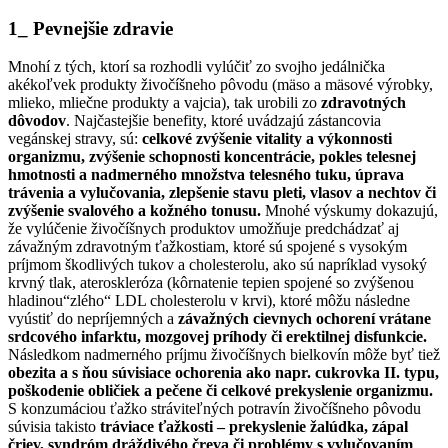
1_ Pevnejšie zdravie
Mnohí z tých, ktorí sa rozhodli vylúčiť zo svojho jedálnička
akékoľvek produkty živočíšneho pôvodu (mäso a mäsové výrobky,
mlieko, mliečne produkty a vajcia), tak urobili zo
zdravotných
dôvodov
. Najčastejšie benefity, ktoré uvádzajú zástancovia
vegánskej stravy, sú:
celkové zvýšenie vitality a výkonnosti
organizmu, zvýšenie schopnosti koncentrácie, pokles telesnej
hmotnosti a nadmerného množstva telesného tuku, úprava
trávenia a vylučovania, zlepšenie stavu pleti, vlasov a nechtov či
zvýšenie svalového a kožného tonusu.
Mnohé výskumy dokazujú,
že vylúčenie živočíšnych produktov umožňuje predchádzať aj
závažným zdravotným ťažkostiam, ktoré sú spojené s vysokým
príjmom škodlivých tukov a cholesterolu, ako sú napríklad vysoký
krvný tlak, ateroskleróza (kôrnatenie tepien spojené so zvýšenou
hladinou“zlého“ LDL cholesterolu v krvi), ktoré môžu následne
vyústiť do nepríjemných a
závažných cievnych ochorení vrátane
srdcového infarktu, mozgovej príhody či erektilnej disfunkcie.
Následkom nadmerného príjmu živočíšnych bielkovín môže byť tiež
obezita a s ňou súvisiace ochorenia ako napr. cukrovka II. typu,
poškodenie obličiek a pečene či celkové prekyslenie organizmu.
S konzumáciou ťažko stráviteľných potravín živočíšneho pôvodu
súvisia takisto
tráviace ťažkosti – prekyslenie žalúdka, zápal
čriev, syndróm dráždivého čreva či problémy s vylučovaním