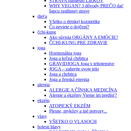
STRAVA namiesto LIEKOV
WHY VEGAN? 3 dôvody PREČO dať
šancu rastlinnej strave
dieťa
Všetko o detskej kozmetike
Čo neviete o dojčení?
čchi-kung
Ako súvisia ORGÁNY A EMÓCIE?
ČCHI-KUNG PRE ZDRAVIE
joga
Hormonálna joga
Joga a krčná chrbtica
GRAVIDJOGA Joga v tehotenstve
JOGA – zahrejte svoje telo
Joga a chrbtica
Joga a ženská energia
alergia
ALERGIE A ČÍNSKA MEDICÍNA
Alergie a ekzémy Vieme im predísť?
ekzém
ATOPICKÝ EKZÉM
Plesne, mykózy a iné potvory...
vlasy
VŠETKO O VLASOCH
bolesti hlavy