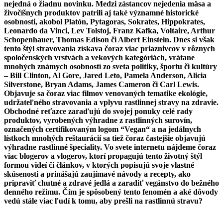
nejedná o žiadnu novinku. Medzi zástancov nejedenia mäsa a
živočíšnych produktov patrili aj také významné historické
osobnosti, akobol Platón, Pytagoras, Sokrates, Hippokrates,
Leonardo da Vinci, Lev Tolstoj, Franz Kafka, Voltaire, Arthur
Schopenhauer, Thomas Edison či Albert Einstein. Dnes si však
tento štýl stravovania získava čoraz viac priaznivcov v rôznych
spoločenských vrstvách a vekových kategóriách, vrátane
mnohých známych osobností zo sveta politiky, športu či kultúry
– Bill Clinton, Al Gore, Jared Leto, Pamela Anderson, Alicia
Silverstone, Bryan Adams, James Cameron či Carl Lewis.
Objavuje sa čoraz viac filmov venovaných tematike ekológie,
udržateľného stravovania a vplyvu rastlinnej stravy na zdravie.
Obchodné reťazce zaraďujú do svojej ponuky celé rady
produktov, vyrobených výhradne z rastlinných surovín,
označených certifikovaným logom “Vegan“ a na jedálnych
lístkoch mnohých reštaurácií sa tiež čoraz častejšie objavujú
výhradne rastlinné špeciality. Vo svete internetu nájdeme čoraz
viac blogerov a vlogerov, ktorí propagujú tento životný štýl
formou videí či článkov, v ktorých popisujú svoje vlastné
skúsenosti a prinášajú zaujímavé návody a recepty, ako
pripraviť chutné a zdravé jedlá a zaradiť vegánstvo do bežného
denného režimu. Čím je spôsobený tento fenomén a aké dôvody
vedú stále viac ľudí k tomu, aby prešli na rastlinnú stravu?