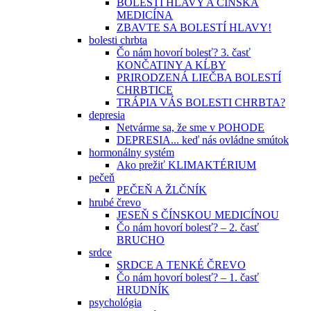
BOLESTI HLAVY A ČÍNSKA
MEDICÍNA
ZBAVTE SA BOLESTÍ HLAVY!
bolesti chrbta
Čo nám hovorí bolesť? 3. časť
KONČATINY A KĹBY
PRIRODZENÁ LIEČBA BOLESTÍ
CHRBTICE
TRÁPIA VÁS BOLESTI CHRBTA?
depresia
Netvárme sa, že sme v POHODE
DEPRESIA... keď nás ovládne smútok
hormonálny systém
Ako prežiť KLIMAKTÉRIUM
pečeň
PEČEŇ A ŽLČNÍK
hrubé črevo
JESEŇ S ČÍNSKOU MEDICÍNOU
Čo nám hovorí bolesť? – 2. časť
BRUCHO
srdce
SRDCE A TENKÉ ČREVO
Čo nám hovorí bolesť? – 1. časť
HRUDNÍK
psychológia