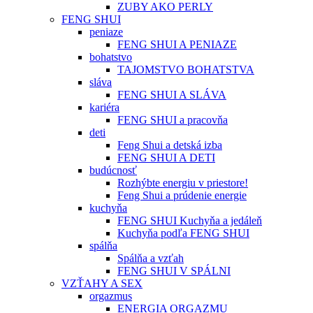
ZUBY AKO PERLY
FENG SHUI
peniaze
FENG SHUI A PENIAZE
bohatstvo
TAJOMSTVO BOHATSTVA
sláva
FENG SHUI A SLÁVA
kariéra
FENG SHUI a pracovňa
deti
Feng Shui a detská izba
FENG SHUI A DETI
budúcnosť
Rozhýbte energiu v priestore!
Feng Shui a prúdenie energie
kuchyňa
FENG SHUI Kuchyňa a jedáleň
Kuchyňa podľa FENG SHUI
spálňa
Spálňa a vzťah
FENG SHUI V SPÁLNI
VZŤAHY A SEX
orgazmus
ENERGIA ORGAZMU