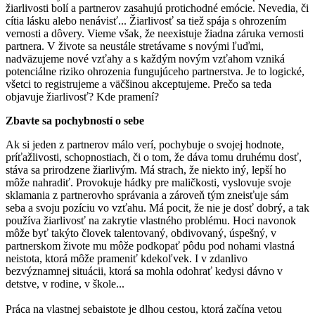
žiarlivosti bolí a partnerov zasahujú protichodné emócie. Nevedia, či
cítia lásku alebo nenávisť... Žiarlivosť sa tiež spája s ohrozením
vernosti a dôvery. Vieme však, že neexistuje žiadna záruka vernosti
partnera. V živote sa neustále stretávame s novými ľuďmi,
nadväzujeme nové vzťahy a s každým novým vzťahom vzniká
potenciálne riziko ohrozenia fungujúceho partnerstva. Je to logické,
všetci to registrujeme a väčšinou akceptujeme. Prečo sa teda
objavuje žiarlivosť? Kde pramení?
Zbavte sa pochybností o sebe
Ak si jeden z partnerov málo verí, pochybuje o svojej hodnote,
príťažlivosti, schopnostiach, či o tom, že dáva tomu druhému dosť,
stáva sa prirodzene žiarlivým. Má strach, že niekto iný, lepší ho
môže nahradiť. Provokuje hádky pre maličkosti, vyslovuje svoje
sklamania z partnerovho správania a zároveň tým zneisťuje sám
seba a svoju pozíciu vo vzťahu. Má pocit, že nie je dosť dobrý, a tak
používa žiarlivosť na zakrytie vlastného problému. Hoci navonok
môže byť takýto človek talentovaný, obdivovaný, úspešný, v
partnerskom živote mu môže podkopať pôdu pod nohami vlastná
neistota, ktorá môže prameniť kdekoľvek. I v zdanlivo
bezvýznamnej situácii, ktorá sa mohla odohrať kedysi dávno v
detstve, v rodine, v škole...
Práca na vlastnej sebaistote je dlhou cestou, ktorá začína vetou