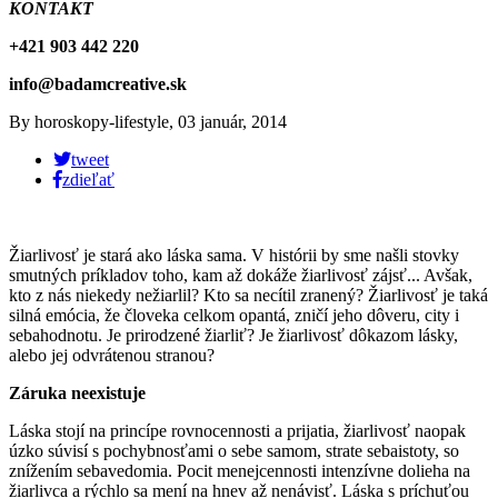
KONTAKT
+421 903 442 220
info@badamcreative.sk
By
horoskopy-lifestyle
,
03 január, 2014
tweet
zdieľať
Žiarlivosť je stará ako láska sama. V histórii by sme našli stovky
smutných príkladov toho, kam až dokáže žiarlivosť zájsť... Avšak,
kto z nás niekedy nežiarlil? Kto sa necítil zranený? Žiarlivosť je taká
silná emócia, že človeka celkom opantá, zničí jeho dôveru, city i
sebahodnotu. Je prirodzené žiarliť? Je žiarlivosť dôkazom lásky,
alebo jej odvrátenou stranou?
Záruka neexistuje
Láska stojí na princípe rovnocennosti a prijatia, žiarlivosť naopak
úzko súvisí s pochybnosťami o sebe samom, strate sebaistoty, so
znížením sebavedomia. Pocit menejcennosti intenzívne dolieha na
žiarlivca a rýchlo sa mení na hnev až nenávisť. Láska s príchuťou