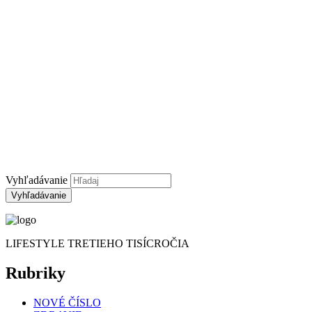
Tajomstvo kresťanskej mystiky
Čítanie osudu z knižnice palmových listov
zen
HOROSKOPY
astrológia
ČÍNSKE HOROSKOPY LÁSKY NA
ROK 2022
ČÍNSKA ASTROLÓGIA
Inzercia
Kontakt
Partneri
Vyhľadávanie
LIFESTYLE TRETIEHO TISÍCROČIA
Rubriky
NOVÉ ČÍSLO