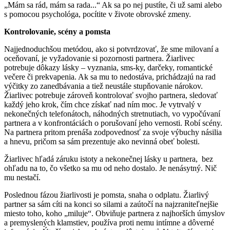
„Mám sa rád, mám sa rada...“ Ak sa po nej pustíte, či už sami alebo
s pomocou psychológa, pocítite v živote obrovské zmeny.
Kontrolovanie, scény a pomsta
Najjednoduchšou metódou, ako si potvrdzovať, že sme milovaní a
oceňovaní, je vyžadovanie si pozornosti partnera. Žiarlivec
potrebuje dôkazy lásky – vyznania, sms-ky, darčeky, romantické
večere či prekvapenia. Ak sa mu to nedostáva, prichádzajú na rad
výčitky zo zanedbávania a tiež neustále stupňovanie nárokov.
Žiarlivec potrebuje zároveň kontrolovať svojho partnera, sledovať
každý jeho krok, čím chce získať nad ním moc. Je vytrvalý v
nekonečných telefonátoch, náhodných stretnutiach, vo vypočúvaní
partnera a v konfrontáciách o porušovaní jeho vernosti. Robí scény.
Na partnera pritom prenáša zodpovednosť za svoje výbuchy násilia
a hnevu, pričom sa sám prezentuje ako nevinná obeť bolesti.
Žiarlivec hľadá záruku istoty a nekonečnej lásky u partnera, bez
ohľadu na to, čo všetko sa mu od neho dostalo. Je nenásytný. Nič
mu nestačí.
Poslednou fázou žiarlivosti je pomsta, snaha o odplatu. Žiarlivý
partner sa sám cíti na konci so silami a zaútočí na najzraniteľnejšie
miesto toho, koho „miluje“. Obviňuje partnera z najhorších úmyslov
a premyslených klamstiev, používa proti nemu intímne a dôverné