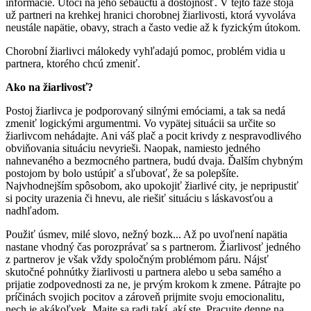
informácie. Útočí na jeho sebaúctu a dôstojnosť. V tejto fáze stoja
už partneri na krehkej hranici chorobnej žiarlivosti, ktorá vyvoláva
neustále napätie, obavy, strach a často vedie až k fyzickým útokom.
Chorobní žiarlivci málokedy vyhľadajú pomoc, problém vidia u
partnera, ktorého chcú zmeniť.
Ako na žiarlivosť?
Postoj žiarlivca je podporovaný silnými emóciami, a tak sa nedá
zmeniť logickými argumentmi. Vo vypätej situácii sa určite so
žiarlivcom nehádajte. Ani váš plač a pocit krivdy z nespravodlivého
obviňovania situáciu nevyrieši. Naopak, namiesto jedného
nahnevaného a bezmocného partnera, budú dvaja. Ďalším chybným
postojom by bolo ustúpiť a sľubovať, že sa polepšíte.
Najvhodnejším spôsobom, ako upokojiť žiarlivé city, je nepripustiť
si pocity urazenia či hnevu, ale riešiť situáciu s láskavosťou a
nadhľadom.
Použiť úsmev, milé slovo, nežný bozk... Až po uvoľnení napätia
nastane vhodný čas porozprávať sa s partnerom. Žiarlivosť jedného
z partnerov je však vždy spoločným problémom páru. Nájsť
skutočné pohnútky žiarlivosti u partnera alebo u seba samého a
prijatie zodpovednosti za ne, je prvým krokom k zmene. Pátrajte po
príčinách svojich pocitov a zároveň prijmite svoju emocionalitu,
nech je akákoľvek. Majte sa radi takí, akí ste. Pracujte denne na